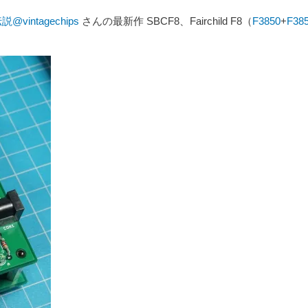
@vintagechips
さんの最新作 SBCF8、Fairchild F8（
F3850
+
F38