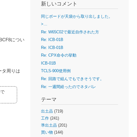
新しいコメント
同じボードが天袋から取り出しました。
>…
Re: W65C02で最近自作された方
Re: ICB-01B
CF8につい
Re: ICB-01B
Re: CPX命令の挙動
ICB-01B
ータ周りは
TCLS-900使用例
Re: 回路で組んでもできそうです。
Re: 一週間経ったのでネタバレ
ので
テーマ
出土品
(719)
工作
(241)
準出土品
(201)
買い物
(144)