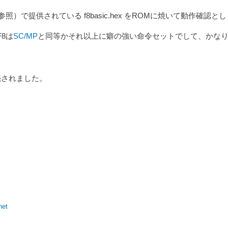
）で提供されている f8basic.hex をROMに焼いて動作確認と
F8は
SC/MP
と同等かそれ以上に癖の強い命令セットでして、かな
売されました。
net