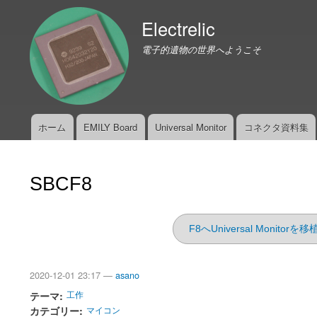
Electrelic
電子的遺物の世界へようこそ
ホーム
EMILY Board
Universal Monitor
コネクタ資料集
メ
イ
ン
SBCF8
メ
ニ
ュ
F8へUniversal Monitor
ー
2020-12-01 23:17 —
asano
テーマ
工作
カテゴリー
マイコン