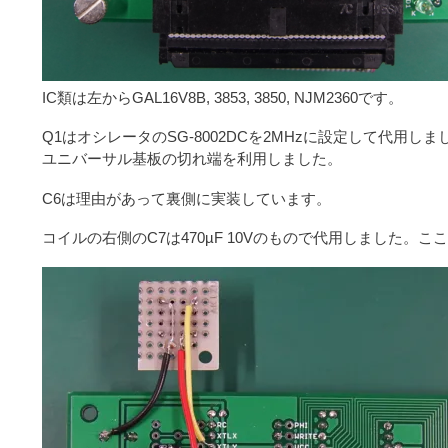
IC類は左からGAL16V8B, 3853, 3850, NJM2360です。
Q1はオシレータのSG-8002DCを2MHzに設定して代用
ユニバーサル基板の切れ端を利用しました。
C6は理由があって裏側に実装しています。
コイルの右側のC7は470µF 10Vのもので代用しました。こ