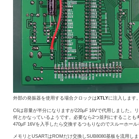
外部の発振器を使用する場合クロックは
XTLY
に注入します
C6は容量が半分になりますが220µF 16Vで代用しまし
何とかなっているようです。必要なら2つ並列にすることも
470µF 16Vを入手したら交換するつもりなのでスルーホ
メモリとUSARTはROMだけ交換しSUB8080基板を流用し