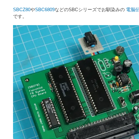
SBCZ80
や
SBC6809
などのSBCシリーズでお馴染みの
電脳伝説
です。