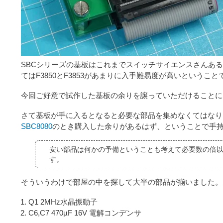
SBCシリーズの基板はこれまでスイッチサイエンスさんある
てはF3850とF3853があまりに入手難易度が高いという
今回ご好意で試作した基板の余りを譲っていただけることに
さて基板が手に入るとなると必要な部品を集めなくてはなりません
SBC8080
のとき購入した余りがあるはず、ということで手
安い部品は何かの予備ということも考えて必要数の倍
す。
そういうわけで部屋の中を探して大半の部品が揃いました。
Q1 2MHz水晶振動子
C6,C7 470µF 16V 電解コンデンサ