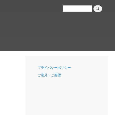
検
索
ナ
プライバシーポリシー
ビ
ご意見・ご要望
ゲ
ー
シ
ョ
ン