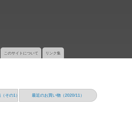
メ
イ
ン
コ
ン
テ
ン
ツ
このサイトについて
リンク集
に
移
動
を移植（その1）
最近のお買い物（2020/11）