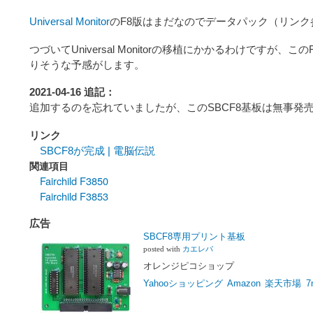
Universal Monitor
のF8版はまだなのでデータパック（リンク参照
つづいてUniversal Monitorの移植にかかるわけですが、この
りそうな予感がします。
2021-04-16 追記：
追加するのを忘れていましたが、このSBCF8基板は無事発
リンク
SBCF8が完成 | 電脳伝説
関連項目
Fairchild F3850
Fairchild F3853
広告
SBCF8専用プリント基板
posted with
カエレバ
オレンジピコショップ
Yahooショッピング
Amazon
楽天市場
7