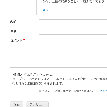
よ
かな。上位の結果を全ビット残さなくてもフ
る
返信
「
R
e
名前
:
C
件名
P
X
コメント
命
令
の
挙
動
」
へ
HTMLタグは利用できません。
ウェブページのアドレスとメールアドレスは自動的にリンクに変換
の
行と段落は自動的に折り返されます。
返
信
※ コメントは原則公開です。個別のご相談などは「
ご意