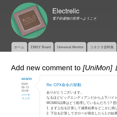
Electrelic
電子的遺物の世界へようこそ
ホーム
EMILY Board
Universal Monitor
コネクタ資料集
メ
イ
ン
Add new comment to
[UniMo
メ
ニ
asano
ュ
2025-
Re: CPX命令の挙動
ー
06-13
23:06
ありがとうございます。
パーマ
なるほどビッグエンディアンだから上下バイ
リンク
MC6801以降はどう処理しているんだろう? 
ず
1. まず上位を計算して減算結果をどこかに残
に
2. 下位を計算してボローが発生したら1.の結果