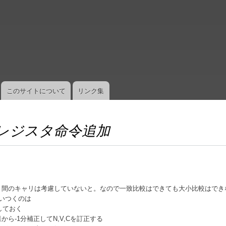
メ
イ
ン
コ
ン
テ
ン
ツ
このサイトについて
リンク集
に
移
動
n] レジスタ命令追加
ト間のキャリは考慮していないと。なので一致比較はできても大小比較はでき
思いつくのは
しておく
から-1分補正してN,V,Cを訂正する