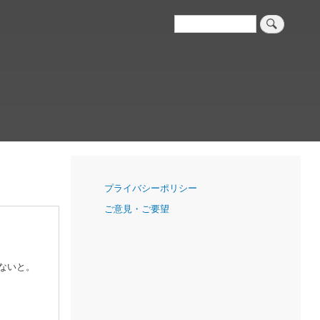
検
索
ナ
プライバシーポリシー
ビ
ご意見・ご要望
ゲ
ー
シ
ョ
ないと。
ン