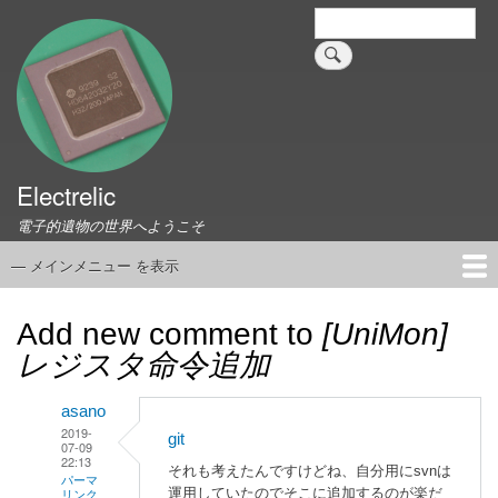
メ
検
索
イ
ン
コ
ン
テ
ン
ツ
Electrelic
に
電子的遺物の世界へようこそ
移
動
— メインメニュー を表示
メ
イ
ホーム
EMILY Board
Universal Monitor
コネクタ資料集
このサイトについて
リンク集
ン
Add new comment to
[UniMon]
メ
レジスタ命令追加
ニ
ュ
asano
ー
2019-
git
07-09
22:13
それも考えたんですけどね、自分用にsvnは
パーマ
運用していたのでそこに追加するのが楽だ
リンク