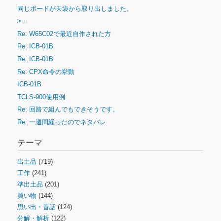
同じボードが天袋から取り出しました。
>…
Re: W65C02で最近自作された方
Re: ICB-01B
Re: ICB-01B
Re: CPX命令の挙動
ICB-01B
TCLS-900使用例
Re: 回路で組んでもできそうです。
Re: 一週間経ったのでネタバレ
テーマ
出土品
(719)
工作
(241)
準出土品
(201)
買い物
(144)
思い出・昔話
(124)
分解・解析
(122)