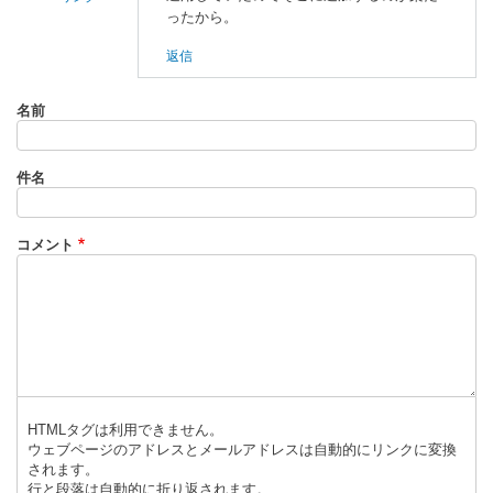
ったから。
電
気
返信
回
路
名前
II
に
件名
よ
る
「
ソ
コメント
ー
ス
コ
ー
ド
取
得
」
HTMLタグは利用できません。
へ
ウェブページのアドレスとメールアドレスは自動的にリンクに変換
の
されます。
返
行と段落は自動的に折り返されます。