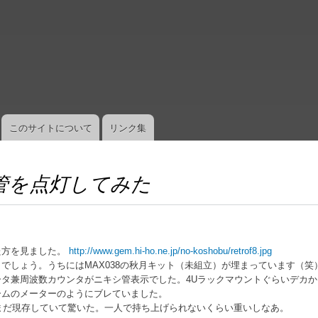
メ
イ
ン
コ
ン
テ
ン
ツ
このサイトについて
リンク集
に
移
動
管を点灯してみた
った方を見ました。
http://www.gem.hi-ho.ne.jp/no-koshobu/retrof8.jpg
でしょう。うちにはMAX038の秋月キット（未組立）が埋まっています（笑
タ兼周波数カウンタがニキシ管表示でした。4Uラックマウントぐらいデカか
ームのメーターのようにブレていました。
、まだ現存していて驚いた。一人で持ち上げられないくらい重いしなあ。