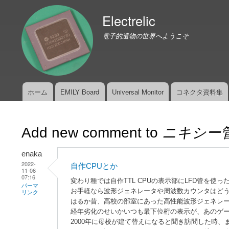
Electrelic
電子的遺物の世界へようこそ
ホーム
EMILY Board
Universal Monitor
コネクタ資料集
メ
イ
ン
Add new comment to
ニキシー
メ
ニ
enaka
ュ
2022-
自作CPUとか
ー
11-06
07:16
変わり種では自作TTL CPUの表示部にLFD管を使
パーマ
お手軽なら波形ジェネレータや周波数カウンタはどう
リンク
はるか昔、高校の部室にあった高性能波形ジェネレー
経年劣化のせいかいつも最下位桁の表示が、あのゲ
2000年に母校が建て替えになると聞き訪問した時