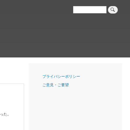
検
索
ナ
プライバシーポリシー
ビ
ご意見・ご要望
ゲ
ー
シ
ョ
）
ン
った。