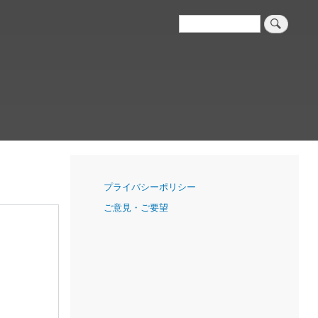
検
索
ナ
プライバシーポリシー
ビ
ご意見・ご要望
ゲ
ー
シ
ョ
ン