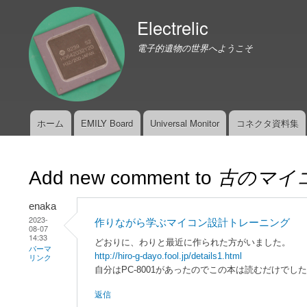
Electrelic
電子的遺物の世界へようこそ
ホーム
EMILY Board
Universal Monitor
コネクタ資料集
メ
イ
ン
Add new comment to
古のマイ
メ
ニ
enaka
ュ
2023-
作りながら学ぶマイコン設計トレーニング
ー
08-07
14:33
どおりに、わりと最近に作られた方がいました。
パーマ
http://hiro-g-dayo.fool.jp/details1.html
リンク
自分はPC-8001があったのでこの本は読むだけでし
返信