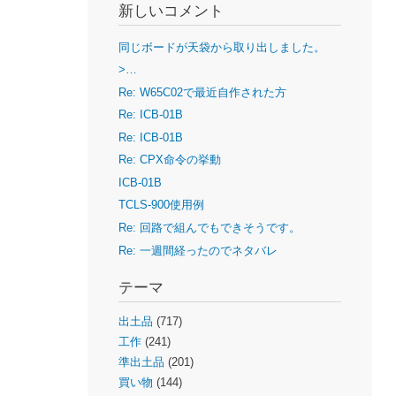
新しいコメント
同じボードが天袋から取り出しました。
>…
Re: W65C02で最近自作された方
Re: ICB-01B
Re: ICB-01B
Re: CPX命令の挙動
ICB-01B
TCLS-900使用例
Re: 回路で組んでもできそうです。
Re: 一週間経ったのでネタバレ
テーマ
出土品
(717)
工作
(241)
準出土品
(201)
買い物
(144)