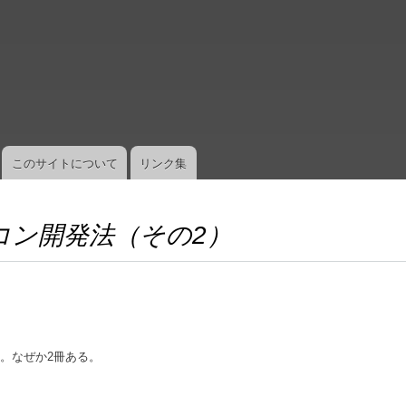
メ
イ
ン
コ
ン
テ
ン
ツ
このサイトについて
リンク集
に
移
動
コン開発法（その2）
た。なぜか2冊ある。