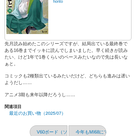
honto
先月読み始めたこのシリーズですが、結局出ている最終巻で
ある16巻までイッキに読んでしまいました。早く続きが読み
たい、けど1年で1巻くらいのペースみたいなので先は長いな
ぁと。
コミックも2種類出ているみたいだけど、どちらも進みは遅い
ようだし……
アニメ3期も来年以降だろうし……
関連項目
最近のお買い物（2025/07）
V60ボード（ソフトウェア編 その3）
今年もMI68にて展示します