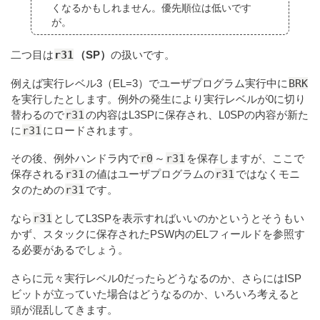
くなるかもしれません。優先順位は低いです
が。
r31
二つ目は
（SP）
の扱いです。
BRK
例えば実行レベル3（EL=3）でユーザプログラム実行中に
を実行したとします。例外の発生により実行レベルが0に切り
r31
替わるので
の内容はL3SPに保存され、L0SPの内容が新た
r31
に
にロードされます。
r0
r31
その後、例外ハンドラ内で
～
を保存しますが、ここで
r31
r31
保存される
の値はユーザプログラムの
ではなくモニ
r31
タのための
です。
r31
なら
としてL3SPを表示すればいいのかというとそうもい
かず、スタックに保存されたPSW内のELフィールドを参照す
る必要があるでしょう。
さらに元々実行レベル0だったらどうなるのか、さらにはISP
ビットが立っていた場合はどうなるのか、いろいろ考えると
頭が混乱してきます。