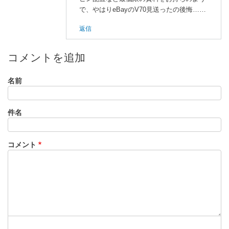
に
で、やはりeBayのV70見送ったの後悔……
よ
返信
る
「
V
7
コメントを追加
0
ボ
名前
ー
ド
件名
」
へ
の
コメント
返
信