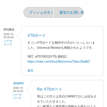
プッシュボタン
最近のお買い物（2025/08）
enaka
2025-10-
V70ボード
24 22:04
パーマ
すごいV70ボードを製作中の方がいらっしゃいま
リンク
した。Universal Monitorも移植されたようです。
NEC uPD70632(V70) 挑戦記
https://note.com/4sun5bu/m/ma72bec2ba8d7
返信
asano
2025-10-
Re: V70ボード
24 22:50
パーマ
実はこの方とは先日のMI68で少しお話をさ
リンク
せていただきました。
enaka
ピン配置など最低限の資料をお持ちのよう