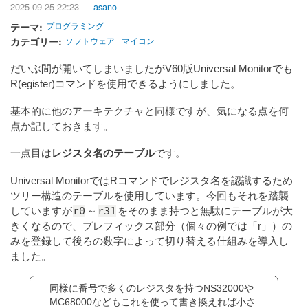
2025-09-25 22:23 —
asano
テーマ
プログラミング
カテゴリー
ソフトウェア
マイコン
だいぶ間が開いてしまいましたがV60版Universal Monitorでも
R(egister)コマンドを使用できるようにしました。
基本的に他のアーキテクチャと同様ですが、気になる点を何
点か記しておきます。
一点目は
レジスタ名のテーブル
です。
Universal MonitorではRコマンドでレジスタ名を認識するため
ツリー構造のテーブルを使用しています。今回もそれを踏襲
r0
r31
していますが
～
をそのまま持つと無駄にテーブルが大
きくなるので、プレフィックス部分（個々の例では「r」）の
みを登録して後ろの数字によって切り替える仕組みを導入し
ました。
同様に番号で多くのレジスタを持つNS32000や
MC68000などもこれを使って書き換えれば小さ