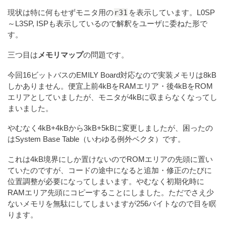
r31
現状は特に何もせずモニタ用の
を表示しています。L0SP
～L3SP, ISPも表示しているので解釈をユーザに委ねた形で
す。
三つ目は
メモリマップ
の問題です。
今回16ビットバスのEMILY Board対応なので実装メモリは8kB
しかありません。便宜上前4kBをRAMエリア・後4kBをROM
エリアとしていましたが、モニタが4kBに収まらなくなってし
まいました。
やむなく4kB+4kBから3kB+5kBに変更しましたが、困ったの
はSystem Base Table（いわゆる例外ベクタ）です。
これは4kB境界にしか置けないのでROMエリアの先頭に置い
ていたのですが、コードの途中になると追加・修正のたびに
位置調整が必要になってしまいます。やむなく初期化時に
RAMエリア先頭にコピーすることにしました。ただでさえ少
ないメモリを無駄にしてしまいますが256バイトなので目を瞑
ります。