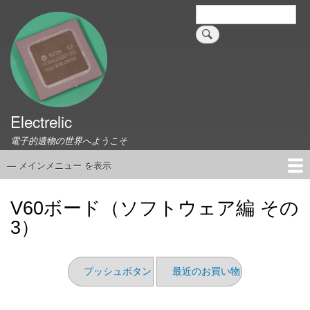
メ
検
索
イ
ン
コ
ン
テ
ン
ツ
Electrelic
に
電子的遺物の世界へようこそ
移
動
— メインメニュー を表示
メ
イ
ホーム
EMILY Board
Universal Monitor
コネクタ資料集
このサイトについて
リンク集
ン
V60ボード（ソフトウェア編 その
メ
3）
ニ
ュ
ー
プッシュボタン
最近のお買い物（2025/08）