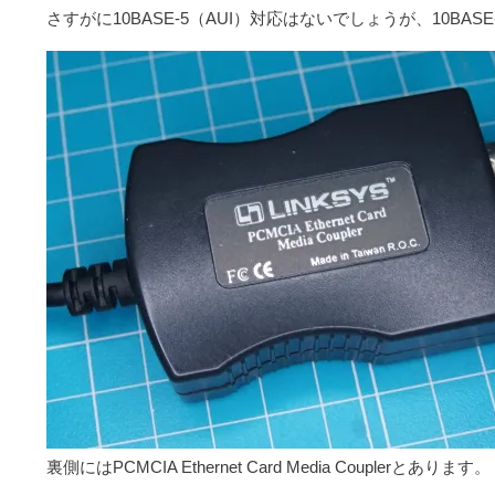
さすがに10BASE-5（AUI）対応はないでしょうが、10BA
裏側にはPCMCIA Ethernet Card Media Couplerとあります。