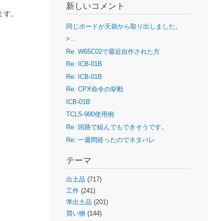
新しいコメント
ます。
同じボードが天袋から取り出しました。
>…
Re: W65C02で最近自作された方
Re: ICB-01B
Re: ICB-01B
Re: CPX命令の挙動
ICB-01B
TCLS-900使用例
Re: 回路で組んでもできそうです。
Re: 一週間経ったのでネタバレ
テーマ
出土品
(717)
工作
(241)
準出土品
(201)
買い物
(144)