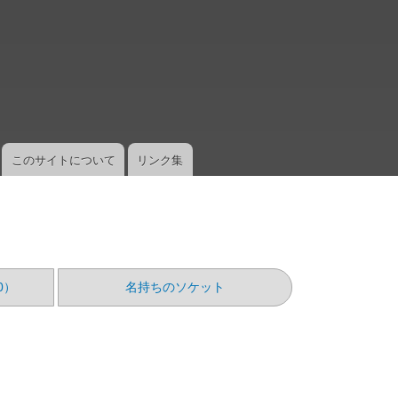
メ
イ
ン
コ
ン
テ
ン
ツ
このサイトについて
リンク集
に
移
動
0）
名持ちのソケット