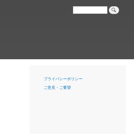
検
索
ナ
プライバシーポリシー
ビ
ご意見・ご要望
ゲ
ー
シ
ョ
ン