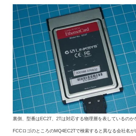
裏側、型番はEC2T、2Tは対応する物理層を表しているのか
FCCロゴのところのMQ4EC2Tで検索すると異なる会社名