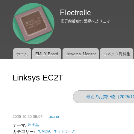
Electrelic
電子的遺物の世界へようこそ
ホーム
EMILY Board
Universal Monitor
コネクタ資料集
メ
イ
ン
Linksys EC2T
メ
ニ
ュ
最近のお買い物（2025/1
ー
2025-10-20 09:07 —
asano
テーマ
出土品
カテゴリー
PCMCIA
ネットワーク