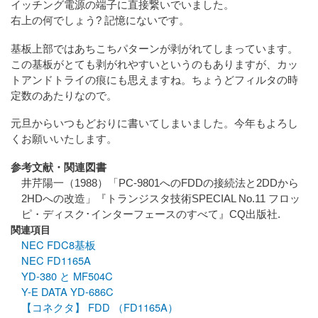
イッチング電源の端子に直接繋いでいました。
右上の何でしょう? 記憶にないです。
基板上部ではあちこちパターンが剥がれてしまっています。
この基板がとても剥がれやすいというのもありますが、カッ
トアンドトライの痕にも思えますね。ちょうどフィルタの時
定数のあたりなので。
元旦からいつもどおりに書いてしまいました。今年もよろし
くお願いいたします。
参考文献・関連図書
井芹陽一（1988）「PC-9801へのFDDの接続法と2DDから
2HDへの改造」『トランジスタ技術SPECIAL No.11 フロッ
ピ・ディスク･インターフェースのすべて』CQ出版社.
関連項目
NEC FDC8基板
NEC FD1165A
YD-380 と MF504C
Y-E DATA YD-686C
【コネクタ】 FDD （FD1165A）