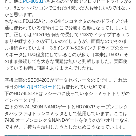
た。他に
PC-80S31K
もあるので全部でフロッピードライブが6
つ、8ビットパソコンでこれだけ繋いだ人も珍しいのではない
かと思います。
ちなみにFD1165Aとこの34ピンコネクタの先のドライブで共
通に使われている信号はここで分岐する形になってしまいま
す。正しくは74LS14か何かで受けて7438でドライブする（つ
まり中継する）のが正しいのでしょうが、面倒なのでそのま
ま接続されています。3.5インチや5.25インチドライブのター
ミネータは1kΩ程度にしているものが多く（本来は150Ω）そ
のまま接続しても大きな問題は無いと判断しました。実際使
っていても特に問題もありませんでしたね。
基板上部のSED9420CがデータセパレータのICです。これは
昨日の
FM-7用FDCボード
にも使われていたICです。
下のHD74LS14Pはレシーバに使っているシュミットトリガの
インバータです。
左下のSN74LS00N NANDゲートとHD7407P オープンコレク
タバッファはトランスミッタとして使用しています。ここは
7438 オープンコレクタNANDゲートを使うのがセオリーなん
ですが、手持ちを活用しようとしたためこうなっています。