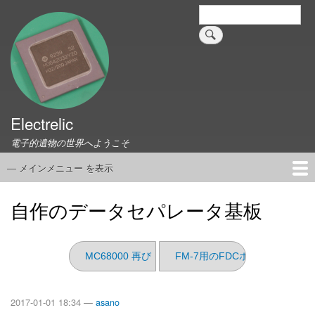
メ
検
索
イ
ン
コ
ン
テ
ン
ツ
Electrelic
に
電子的遺物の世界へようこそ
移
動
— メインメニュー を表示
メ
イ
ホーム
EMILY Board
Universal Monitor
コネクタ資料集
このサイトについて
リンク集
ン
自作のデータセパレータ基板
メ
ニ
ュ
MC68000 再び
FM-7用のFDCボード
ー
2017-01-01 18:34 —
asano