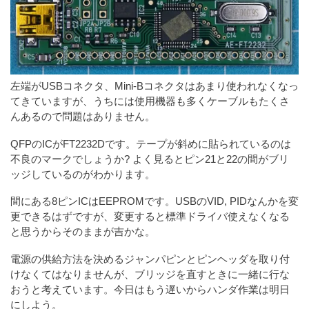
左端がUSBコネクタ、Mini-Bコネクタはあまり使われなくなっ
てきていますが、うちには使用機器も多くケーブルもたくさ
んあるので問題はありません。
QFPのICがFT2232Dです。テープが斜めに貼られているのは
不良のマークでしょうか? よく見るとピン21と22の間がブリ
ッジしているのがわかります。
間にある8ピンICはEEPROMです。USBのVID, PIDなんかを変
更できるはずですが、変更すると標準ドライバ使えなくなる
と思うからそのままが吉かな。
電源の供給方法を決めるジャンパピンとピンヘッダを取り付
けなくてはなりませんが、ブリッジを直すときに一緒に行な
おうと考えています。今日はもう遅いからハンダ作業は明日
にしよう。