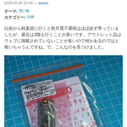
2025-05-26 23:48 —
asano
テーマ
買い物
カテゴリー
USB
以前から秋葉原に行くと秋月電子通商はほぼ必ず寄っていま
したが、最近は2階も行くことが多いです。アウトレット品は
ウェブに掲載されていないことが多いので何かあるのではと
覗いちゃうんですね。で、こんなのを見つけました。