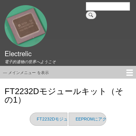
メ
検
索
イ
ン
コ
ン
テ
ン
ツ
Electrelic
に
電子的遺物の世界へようこそ
移
動
— メインメニュー を表示
メ
イ
ホーム
EMILY Board
Universal Monitor
コネクタ資料集
このサイトについて
リンク集
ン
FT2232Dモジュールキット（そ
メ
の1）
ニ
ュ
ー
FT2232Dモジュールキット（その2）
EEPROMにアクセスできなく