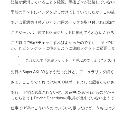
短絡が解消していることを確認、隣接ピンが短絡していない
手前のランドにハンダを少し付けてしまいましたが、この後
あとは電源切り替えジャンパ用のヘッダを取り付ければ動作
このジャンパ、何で100milグリッドに揃えてくれないんだ
この時点で動作チェックすればよかったのですが、ついでに
が、丸ピンソケットに挿せるように連結ソケットに変更しま
これなんで「連結ソケット」と呼ぶのでしょう? オス-
先日のSuper AKI-80もそうだったけど、アニュラリング
さて、ここまでくれば2つのCOMポートとして認識くらいさ
あれ、正常に認識されないぞ。製造中に弾かれたものだからEEP
ったらどうもDevice Descriptorの取得が出来ていないようで
仕事でUSBのこういうのはいろいろ扱ったけど、うちには