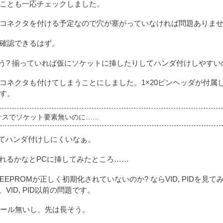
ことも一応チェックしました。
コネクタを付ける予定なので穴が塞がっていなければ問題ありま
確認できるはず。
ろう? 揃っていれば仮にソケットに挿したりしてハンダ付けしやすい
コネクタも付けてしまうことにしました。1×20ピンヘッダが付属
す。
オスでソケット要素無いのに……
細くてハンダ付けしにくいなぁ。
れるかなとPCに挿してみたところ……
ROMが正しく初期化されていないのか? ならVID, PIDを見て
、VID, PID以前の問題です。
ツール無いし、先は長そう。