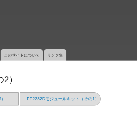
メ
イ
ン
コ
ン
テ
ン
ツ
このサイトについて
リンク集
に
移
動
の2）
5）
FT2232Dモジュールキット（その1）