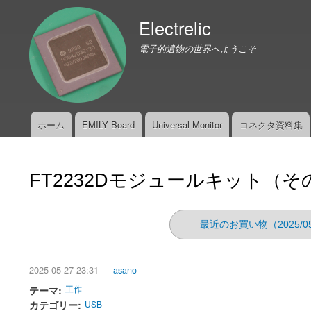
Electrelic
電子的遺物の世界へようこそ
ホーム
EMILY Board
Universal Monitor
コネクタ資料集
メ
イ
ン
FT2232Dモジュールキット（そ
メ
ニ
ュ
最近のお買い物（2025/0
ー
2025-05-27 23:31 —
asano
テーマ
工作
カテゴリー
USB