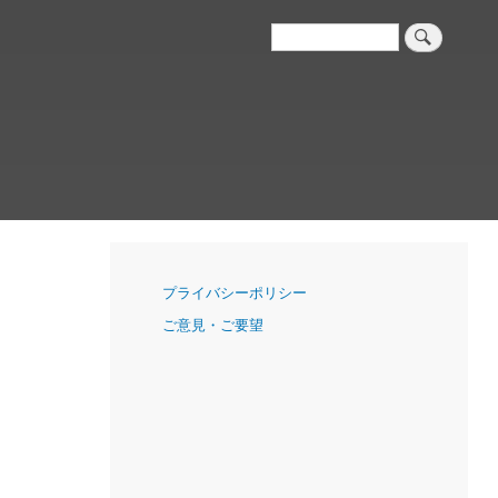
検
索
ナ
プライバシーポリシー
ビ
ご意見・ご要望
ゲ
ー
シ
ョ
ン