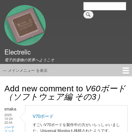
メ
検
索
イ
ン
コ
ン
テ
ン
ツ
Electrelic
に
電子的遺物の世界へようこそ
移
動
— メインメニュー を表示
メ
イ
ホーム
EMILY Board
Universal Monitor
コネクタ資料集
このサイトについて
リンク集
ン
Add new comment to
V60ボード
メ
（ソフトウェア編 その3）
ニ
ュ
enaka
ー
2025-
V70ボード
10-24
22:04
すごいV70ボードを製作中の方がいらっしゃいまし
パーマ
た。Universal Monitorも移植されたようです。
リンク