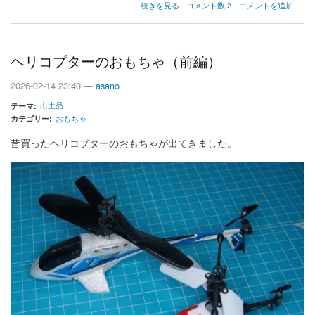
ヘ
続きを見る
コメント数 2
コメントを追加
リ
コ
プ
タ
ヘリコプターのおもちゃ（前編）
ー
の
2026-02-14 23:40 —
asano
お
も
出土品
テーマ
ち
カテゴリー
おもちゃ
ゃ
（後
昔買ったヘリコプターのおもちゃが出てきました。
編）
の