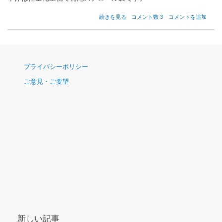
ヘ
続きを見る
コメント数 3
コメントを追加
リ
コ
プ
タ
ー
ナ
の
プライバシーポリシー
ビ
お
ご意見・ご要望
ゲ
も
ち
ー
ゃ
シ
（前
ョ
編）
ン
の
新しい記事