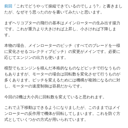
前回
「これでどうやって操縦できているのでしょう?」と書きまし
たが、なぜそう思ったのかを書いてみたいと思います。
まずヘリコプターの飛行の基本はメインローターの生み出す揚力
です。これが重力より大きければ上昇し、小さければ下降しま
す。
本物の場合、メインローターのピッチ（すべてのブレードを一様
に変化させるコレクティブピッチ）の変更がメインです。必要に
応じてエンジンの出力も使います。
模型でもエンジンを積んだ本格的なものなどピッチで行なうもの
もありますが、モーターの場合は回転数を変化させて行うものが
多くあります。ピッチを変えるためには機構が複雑になるのに対
し、モーターの速度制御は容易だからです。
今回の2機は大小共に回転数を変えていると思われます。
これで上下移動はできるようになりましたが、このままではメイ
ンローターの反作用で機体が回転してしまいます。これを防ぐ方
式としていくつかの方式が用いられています。