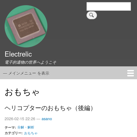
メ
検
索
イ
ン
コ
ン
テ
ン
ツ
Electrelic
に
電子的遺物の世界へようこそ
移
動
— メインメニュー を表示
メ
イ
ホーム
EMILY Board
Universal Monitor
コネクタ資料集
このサイトについて
リンク集
ン
おもちゃ
メ
ニ
ヘリコプターのおもちゃ（後編）
ュ
ー
2026-02-15 22:26 —
asano
分解・解析
テーマ
カテゴリー
おもちゃ