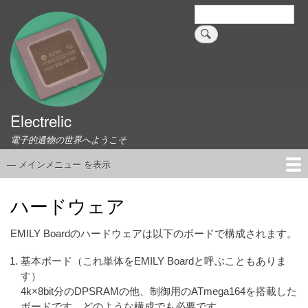
メ
検
索
イ
ン
コ
ン
テ
ン
ツ
Electrelic
に
電子的遺物の世界へようこそ
移
動
— メインメニュー を表示
メ
イ
ホーム
EMILY Board
Universal Monitor
コネクタ資料集
このサイトについて
リンク集
ン
ハードウェア
メ
ニ
EMILY Boardのハードウェアは以下のボードで構成されます。
ュ
基本ボード（これ単体をEMILY Boardと呼ぶこともありま
ー
す）
4k×8bit分のDPSRAMの他、制御用のATmega164を搭載した
ボードです。どのような構成でも必要です。