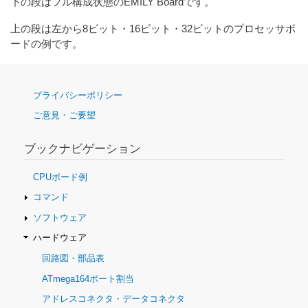
下の段はフル構成状態のEMILY Boardです。
上の段は左から8ビット・16ビット・32ビットのプロセッサボ
ードの例です。
ナ
プライバシーポリシー
ビ
ご意見・ご要望
ゲ
ー
シ
ブックナビゲーション
ョ
ン
CPUボード例
コマンド
ソフトウェア
ハードウェア
回路図・部品表
ATmega164ポート割当
アドレスコネクタ・データコネクタ