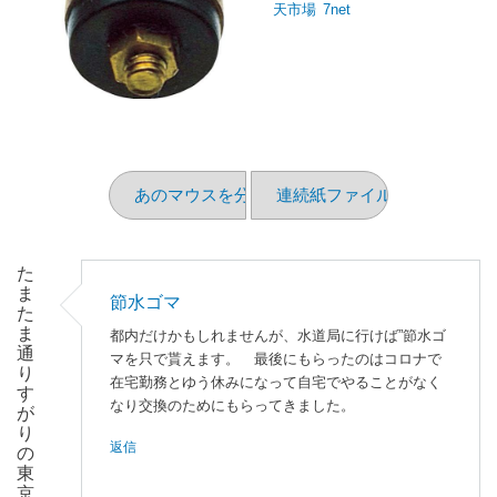
天市場
7net
あのマウスを分解してみた
連続紙ファイル その2
た
ま
節水ゴマ
た
ま
都内だけかもしれませんが、水道局に行けば”節水ゴ
通
マを只で貰えます。 最後にもらったのはコロナで
り
在宅勤務とゆう休みになって自宅でやることがなく
す
なり交換のためにもらってきました。
が
り
返信
の
東
京