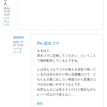
人
2024-
10-07
10:27
パー
マリ
ンク
asano
2024-10-
Re: 節水ゴマ
07 12:33
パーマ
なるほど。
リンク
節水ゴマに交換してください、ということ
た
で無料配布しているんですね。
ま
とは言えうちでコマが使える水栓で残って
た
いるのは外の水やり用と洗濯機だけで、ど
ま
ちらも大量に出したい用途だから普通のコ
通
マの方が使いやすそうなんです。
り
台所なんかには良さそうだけど残念ながら
す
レバー式なので使えない……
が
返信
り