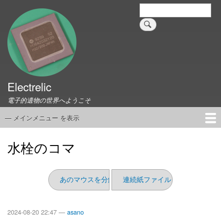
メ
検
索
イ
ン
コ
ン
テ
ン
ツ
Electrelic
に
電子的遺物の世界へようこそ
移
動
— メインメニュー を表示
メ
イ
ホーム
EMILY Board
Universal Monitor
コネクタ資料集
このサイトについて
リンク集
ン
水栓のコマ
メ
ニ
ュ
あのマウスを分解してみた
連続紙ファイル その2
ー
2024-08-20 22:47 —
asano