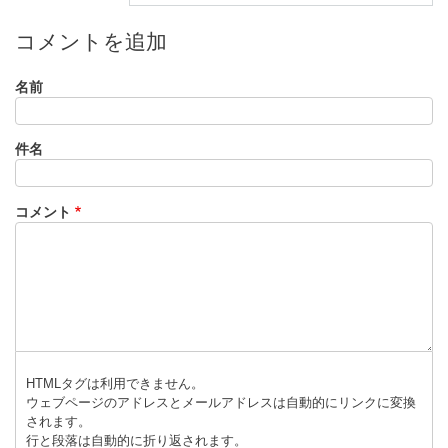
の
東
コメントを追加
京
人
名前
に
よ
る
件名
「
節
水
コメント
ゴ
マ
」
へ
の
返
信
HTMLタグは利用できません。
ウェブページのアドレスとメールアドレスは自動的にリンクに変換
されます。
行と段落は自動的に折り返されます。