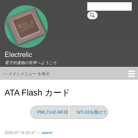
メ
検
索
イ
ン
コ
ン
テ
ン
ツ
Electrelic
に
電子的遺物の世界へようこそ
移
動
— メインメニュー を表示
メ
イ
ホーム
EMILY Board
Universal Monitor
コネクタ資料集
このサイトについて
リンク集
ン
ATA Flash カード
メ
ニ
ュ
PML7142-NF30
WT-03を開けてみる
ー
2025-07-19 22:47 —
asano