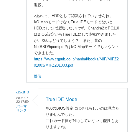
退役。
>あれっ、HDDとして認識されていませんね。
I/O MapモードでなくTrue IDEモードでないと
HDDとしては認識しないはず。Chandra2とPC110
はBIOS設定からTrue IDEにして起動できました
が、X60はどうでしょう？ また、昔の
NetBSD/hpcmipsではI/O Mapモードでもマウント
できました。
https://www.cqpub.co.jp/hanbai/books/MIF/MIFZ2
01003/MIFZ201003.pdf
返信
asano
2025-07-
True IDE Mode
22 17:59
パーマ
X60のBIOS設定にはそれらしいのは見当た
リンク
りませんでした。
enaka
これカード側が対応していない可能性もあ
に
りますよね。