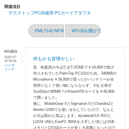
関連項目
デスクトップPC内蔵用 PCカードアダプタ
PML7142-NF30
WT-03を開けてみる
enaka
2025-07-
何もかも皆懐かしい
22 05:35
パーマ
昔、秋葉原の今は亡きT-ZONEで￥19,800で投げ
リンク
売りされていたPalmTop PC110のため、340MBの
Microdriveを￥39,800で買ったがバッテリーが全
然持たなくて使い物にならならず、やむを得ず
SunDiskの80MB？のFlashATAカードを￥49,800
で買いました。
後に、MobileGear IIとSigmarion IIとChandra2と
libretto U100でも使いまわしていたので、なんと
か元は取れた気はします。dynabookSS RX2と
LOOX U50とEeePC 900Aを入手した頃にはUSB
メモリとCF/SDカードが安く大容量になったので