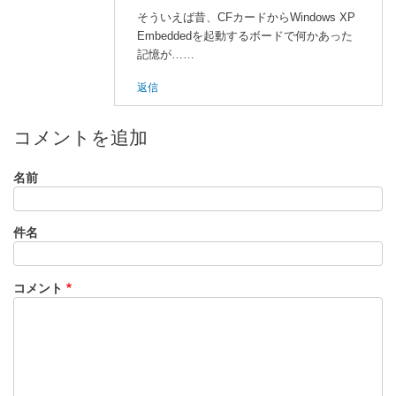
よ
そういえば昔、CFカードからWindows XP
る
Embeddedを起動するボードで何かあった
「
何
記憶が……
も
か
返信
も
皆
コメントを追加
懐
か
名前
し
い
」
件名
へ
の
コメント
返
信