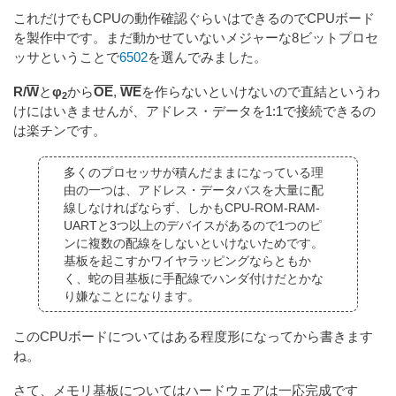
これだけでもCPUの動作確認ぐらいはできるのでCPUボード
を製作中です。まだ動かせていないメジャーな8ビットプロセ
ッサということで
6502
を選んでみました。
R/
W
と
φ
から
OE
,
WE
を作らないといけないので直結というわ
2
けにはいきませんが、アドレス・データを1:1で接続できるの
は楽チンです。
多くのプロセッサが積んだままになっている理
由の一つは、アドレス・データバスを大量に配
線しなければならず、しかもCPU-ROM-RAM-
UARTと3つ以上のデバイスがあるので1つのピ
ンに複数の配線をしないといけないためです。
基板を起こすかワイヤラッピングならともか
く、蛇の目基板に手配線でハンダ付けだとかな
り嫌なことになります。
このCPUボードについてはある程度形になってから書きます
ね。
さて、メモリ基板についてはハードウェアは一応完成です