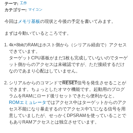
テーマ
工作
カテゴリー
マイコン
今回は
メモリ基板
の現状と今後の予定を書いてみます。
まずは今動いているところです。
4k×8bitのRAMはホスト側から（シリアル経由で）アクセス
できています。
ターゲットCPU基板がまだ1枚も完成していないのでターゲ
ット側からのアクセスは未確認ですが、ただ接続するだけ
なのであまり心配はしていません。
シリアルからのコマンドで
RESET
信号を発生させることが
できます。ちょっとしたオマケ機能です。起動用のプログ
ラムをRAMにロード後リセットできたら便利かなと。
ROMエミュレータ
ではアクセス中はターゲットからのアク
セス不能になり暴走するのでアクセス中"L"になる信号を用
意していましたが、せっかくDPSRAMを使っていることで
もありRAMアクセスとは独立させています。