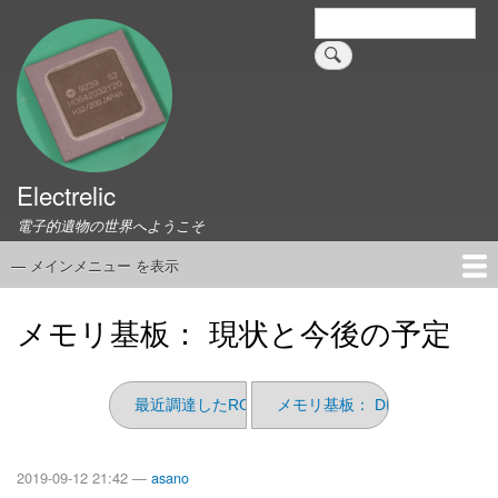
メ
検
索
イ
ン
コ
ン
テ
ン
ツ
Electrelic
に
電子的遺物の世界へようこそ
移
動
— メインメニュー を表示
メ
イ
ホーム
EMILY Board
Universal Monitor
コネクタ資料集
このサイトについて
リンク集
ン
メモリ基板： 現状と今後の予定
メ
ニ
ュ
最近調達したROM
メモリ基板： DPSRAMを使っ
ー
2019-09-12 21:42 —
asano