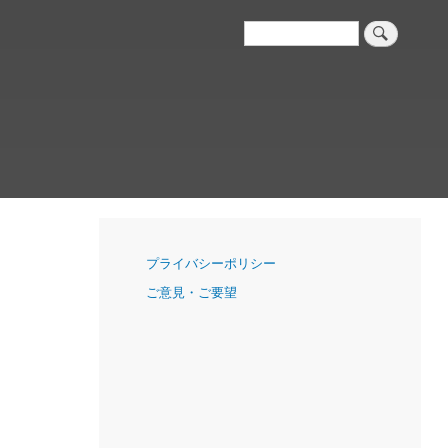
検
索
ナ
プライバシーポリシー
ビ
ご意見・ご要望
ゲ
ー
シ
ョ
ン