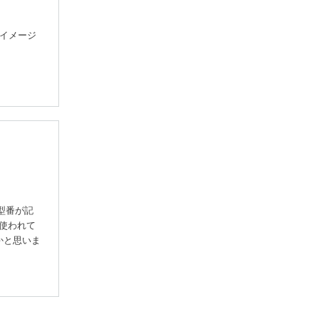
なイメージ
の型番が記
が使われて
かと思いま