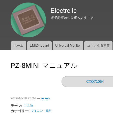
Electrelic
電子的遺物の世界へようこそ
ホーム
EMILY Board
Universal Monitor
コネクタ資料集
メ
イ
ン
PZ-8MINI マニュアル
メ
ニ
ュ
CXQ71054
ー
2019-10-19 23:24 —
asano
テーマ
出土品
カテゴリー
マイコン
資料