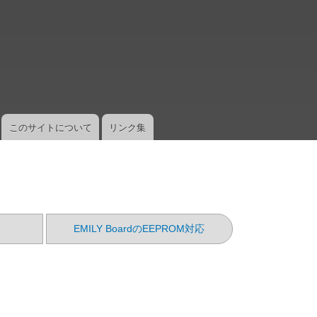
メ
イ
ン
コ
ン
テ
ン
ツ
このサイトについて
リンク集
に
移
動
EMILY BoardのEEPROM対応