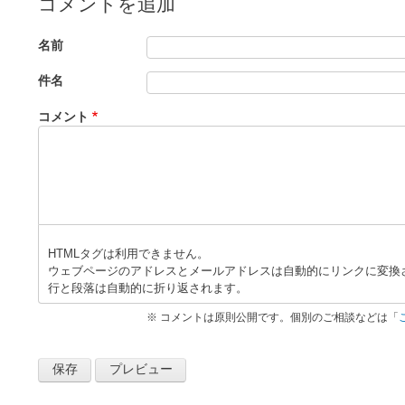
コメントを追加
「
P
Z
名前
-
8
件名
M
I
コメント
N
I
の
ホ
ス
ト
HTMLタグは利用できません。
」
ウェブページのアドレスとメールアドレスは自動的にリンクに変換
へ
行と段落は自動的に折り返されます。
の
※ コメントは原則公開です。個別のご相談などは「
返
信