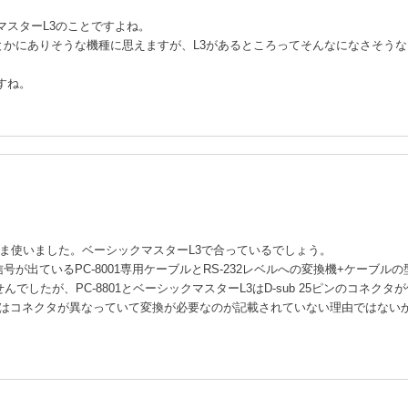
クマスターL3のことですよね。
ーの開発現場とかにありそうな機種に思えますが、L3があるところってそんなになさそう
すね。
そのまま使いました。ベーシックマスターL3で合っているでしょう。
が出ているPC-8001専用ケーブルとRS-232レベルへの変換機+ケーブル
んでしたが、PC-8801とベーシックマスターL3はD-sub 25ピンのコネクタ
8はコネクタが異なっていて変換が必要なのが記載されていない理由ではない