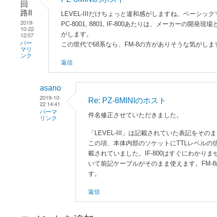
回
路II
LEVEL-IIIだけちょっと違和感がしますね。ベーシッ
2019-
PC-8001, 8801, IF-800あたりは、メーカ
10-22
がします。
12:07
パー
この世代で68系なら、FM-8の方がありそうな気がしま
マリ
ンク
返信
asano
2019-10-
Re: PZ-8MINIのホスト
22 14:41
パーマ
件名修正させていただきました。
リンク
「LEVEL-III」は記載されていた表記を
電
この項、本体内部のソケットにTTLレベルの信号
気
載されていました。IF-800はすぐにわかりませ
回
いて前記ケーブルがそのまま使えます。FM-
路
す。
II
に
返信
よ
る