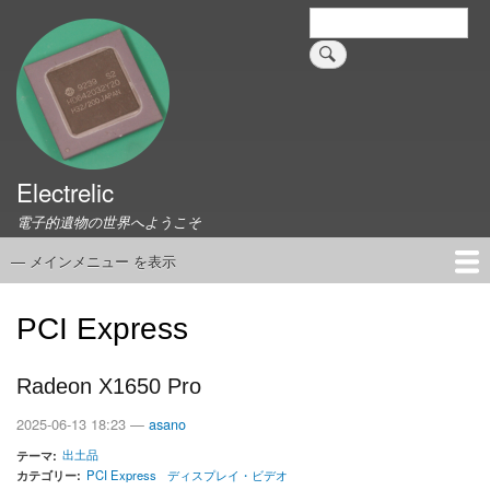
メ
検
索
イ
ン
コ
ン
テ
ン
ツ
Electrelic
に
電子的遺物の世界へようこそ
移
動
— メインメニュー を表示
メ
イ
ホーム
EMILY Board
Universal Monitor
コネクタ資料集
このサイトについて
リンク集
ン
PCI Express
メ
ニ
Radeon X1650 Pro
ュ
ー
2025-06-13 18:23 —
asano
出土品
テーマ
カテゴリー
PCI Express
ディスプレイ・ビデオ