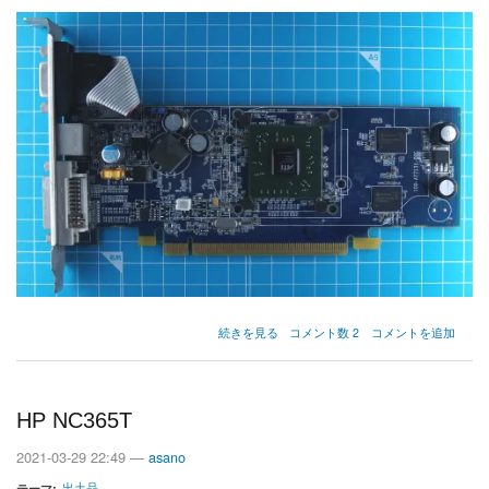
Radeon
続きを見る
コメント数 2
コメントを追加
X1650
Pro
の
HP NC365T
2021-03-29 22:49 —
asano
出土品
テーマ