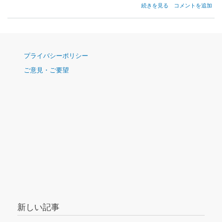
SAS
続きを見る
コメントを追加
ボ
ー
ド
ら
し
ナ
き
プライバシーポリシー
ビ
も
ご意見・ご要望
ゲ
の
の
ー
シ
ョ
ン
新しい記事