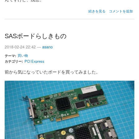
Fujitsu
続きを見る
コメントを追加
D2706
の
SASボードらしきもの
2018-02-24 22:42 —
asano
買い物
テーマ
カテゴリー
PCI Express
前から気になっていたボードを買ってみました。