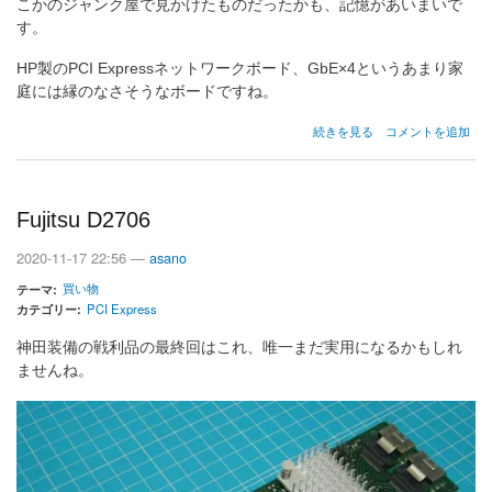
こかのジャンク屋で見かけたものだったかも、記憶があいまいで
す。
HP製のPCI Expressネットワークボード、GbE×4というあまり家
庭には縁のなさそうなボードですね。
HP
続きを見る
コメントを追加
NC365T
の
Fujitsu D2706
2020-11-17 22:56 —
asano
買い物
テーマ
カテゴリー
PCI Express
神田装備の戦利品の最終回はこれ、唯一まだ実用になるかもしれ
ませんね。