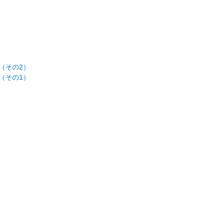
す（その2）
す（その1）