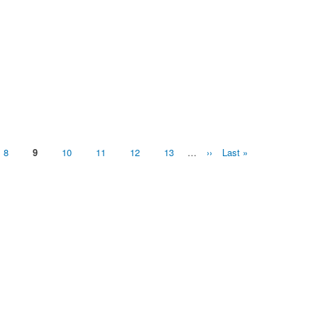
ペ
8
ペ
9
ペ
10
ペ
11
ペ
12
ペ
13
…
次
››
最
Last »
ー
ー
ー
ー
ー
ー
ペ
終
ジ
ジ
ジ
ジ
ジ
ジ
ー
ペ
ジ
ー
ジ