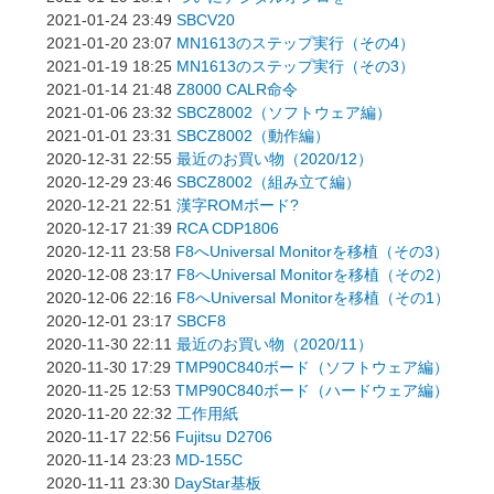
2021-01-24 23:49
SBCV20
2021-01-20 23:07
MN1613のステップ実行（その4）
2021-01-19 18:25
MN1613のステップ実行（その3）
2021-01-14 21:48
Z8000 CALR命令
2021-01-06 23:32
SBCZ8002（ソフトウェア編）
2021-01-01 23:31
SBCZ8002（動作編）
2020-12-31 22:55
最近のお買い物（2020/12）
2020-12-29 23:46
SBCZ8002（組み立て編）
2020-12-21 22:51
漢字ROMボード?
2020-12-17 21:39
RCA CDP1806
2020-12-11 23:58
F8へUniversal Monitorを移植（その3）
2020-12-08 23:17
F8へUniversal Monitorを移植（その2）
2020-12-06 22:16
F8へUniversal Monitorを移植（その1）
2020-12-01 23:17
SBCF8
2020-11-30 22:11
最近のお買い物（2020/11）
2020-11-30 17:29
TMP90C840ボード（ソフトウェア編）
2020-11-25 12:53
TMP90C840ボード（ハードウェア編）
2020-11-20 22:32
工作用紙
2020-11-17 22:56
Fujitsu D2706
2020-11-14 23:23
MD-155C
2020-11-11 23:30
DayStar基板