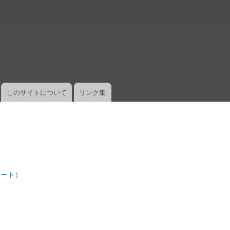
メ
イ
ン
コ
ン
テ
ン
ツ
このサイトについて
リンク集
に
移
動
ポート）
）