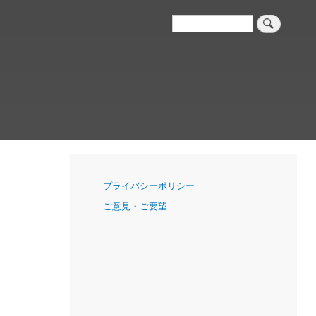
検
索
ナ
プライバシーポリシー
ビ
ご意見・ご要望
ゲ
ー
シ
ョ
ン