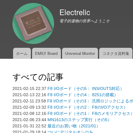
Electrelic
電子的遺物の世界へようこそ
ホーム
EMILY Board
Universal Monitor
コネクタ資料集
メ
イ
ン
すべての記事
メ
ニ
2021-02-15 22:37
F8 I/Oボード（その5： INS/OUTS対応）
ュ
2021-02-13 22:16
F8 I/Oボード（その4： 8251の搭載）
ー
2021-02-11 23:58
F8 I/Oボード（その3： 汎用ロジックによる
2021-02-09 13:32
F8 I/Oボード（その2： F8のI/Oアクセス）
2021-02-08 12:16
F8 I/Oボード（その1： F8のメモリアクセス
2021-02-06 23:44
MN1613のステップ実行（その5）
2021-01-31 22:52
最近のお買い物（2021/01）
2021-01-29 18:14
ついにデジタルオシロを