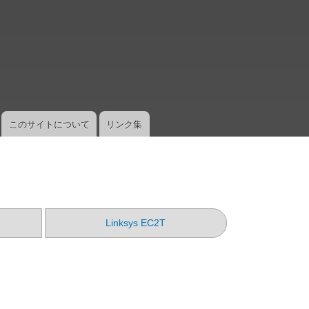
メ
イ
ン
コ
ン
テ
ン
ツ
このサイトについて
リンク集
に
移
動
Linksys EC2T