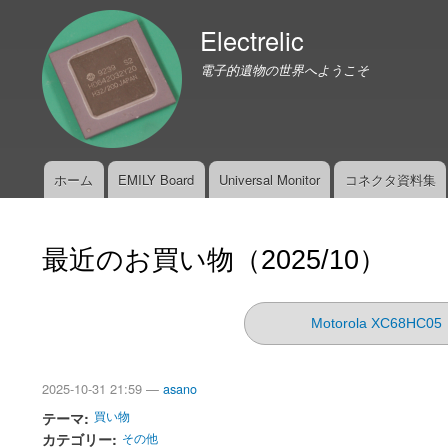
Electrelic
電子的遺物の世界へようこそ
ホーム
EMILY Board
Universal Monitor
コネクタ資料集
メ
イ
ン
最近のお買い物（2025/10）
メ
ニ
ュ
Motorola XC68HC05
ー
2025-10-31 21:59 —
asano
テーマ
買い物
カテゴリー
その他