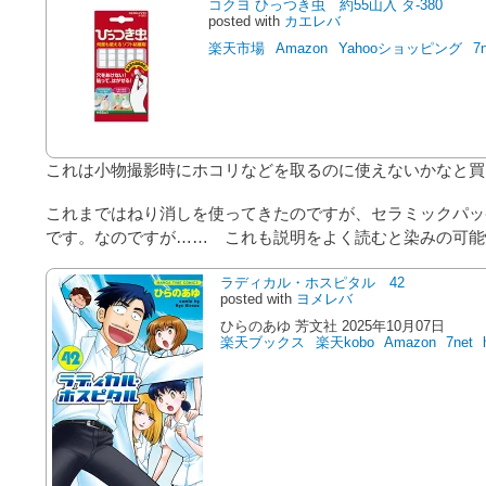
コクヨ ひっつき虫 約55山入 タ-380
posted with
カエレバ
楽天市場
Amazon
Yahooショッピング
7
これは小物撮影時にホコリなどを取るのに使えないかなと買
これまではねり消しを使ってきたのですが、セラミックパッ
です。なのですが…… これも説明をよく読むと染みの可能
ラディカル・ホスピタル 42
posted with
ヨメレバ
ひらのあゆ 芳文社 2025年10月07日
楽天ブックス
楽天kobo
Amazon
7net