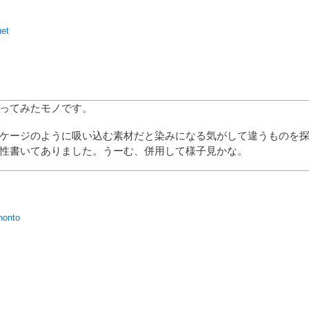
net
ってみたモノです。
ケージのように吸い込む素材だと染みになる気がして違うものを
性書いてありました。うーむ、併用して様子見かな。
honto