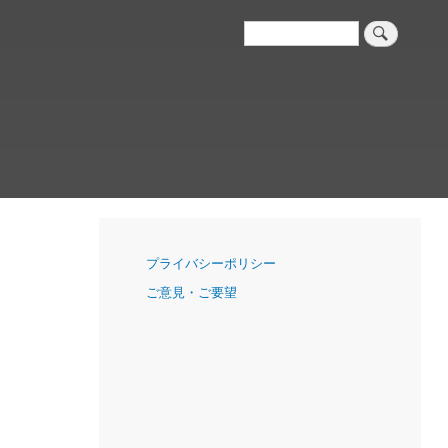
検
索
ナ
プライバシーポリシー
ビ
ご意見・ご要望
ゲ
ー
シ
ョ
ン