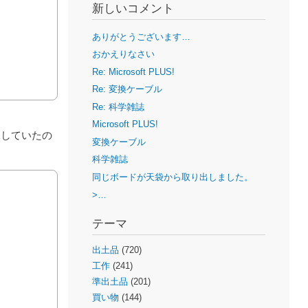
新しいコメント
ありがとうございます…
おかえりなさい
Re: Microsoft PLUS!
Re: 変換ケーブル
Re: 科学雑誌
Microsoft PLUS!
探していたの
変換ケーブル
科学雑誌
同じボードが天袋から取り出しました。
>…
テーマ
出土品
(720)
工作
(241)
準出土品
(201)
買い物
(144)