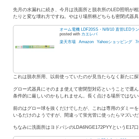
先月の水漏れに続き、今月は洗面所と脱衣所のLED照明が
たりと変な壊れ方ですね。やはり場所柄どちらも密閉式器具
オーム電機 LDF20SS・N/8/10 直管LEDラ
posted with
カエレバ
楽天市場
Amazon
Yahooショッピング
7
これは脱衣所用、以前使っていたのが見当たらなく新たに探
グロー式器具にそのまま使えて密閉型対応ということで選ん
条件的に厳しいのかもしれません。長く点ける場所ではない
前のはグロー球を抜くだけでしたが、これは専用のダミーを
いるだけのようですが、間違って蛍光管に使ったらマズいだ
ちなみに洗面所はヨドバシのLDA6NGE172PYYというE17