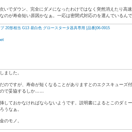
相次いでダウン、完全にダメになったわけではなく突然消えたり高
なのが寿命短い原因かなぁ。一応は密閉式対応のを選んでいるん
ンプ 20形相当 G13 昼白色 グロースタータ器具専用 [品番]06-0915
net
しました。
だのですが、寿命が短くなることがありますとのエクスキューズ
ので妥協するしか……
挿しておかなければならないようです。説明書によるとこのダミ
ろうなぁ。
口金のモノ。