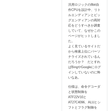
汎用ロジックの8bit自
命
作CPUを設計中、リト
令
ルエンディアンとビッ
の
グエンディアンの両対
挙
応をどうすべきか調査
動
していて、なぜかこの
」
ページがヒットしまし
へ
た。
の
よく見ているサイトだ
返
から検索上位にパーソ
ナライズされているん
信
だろうか？ だとすれ
ばBingやGoogleにログ
インしていないのに怖
いなあ。
仕様は、命令デコーダ
と状態制御を
ATF22V10と
AT27C4096、ALUとシ
フトとフラグ制御を