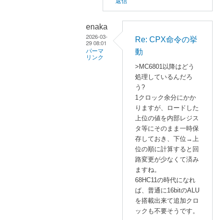
返信
動
」
enaka
へ
2026-03-
の
Re: CPX命令の挙
29 08:01
返
動
パーマ
リンク
信
>MC6801以降はどう
a
処理しているんだろ
s
う?
a
1クロック余分にかか
n
りますが、ロードした
o
上位の値を内部レジス
タ等にそのまま一時保
に
存しておき、下位→上
よ
位の順に計算すると回
る
路変更が少なくて済み
「
R
ますね。
e
68HC11の時代になれ
:
ば、普通に16bitのALU
C
を搭載出来て追加クロ
P
ックも不要そうです。
X