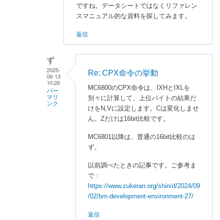
ですね。データシートではなくリファレン
る
スマニュアル的な資料を探してみます。
「
C
P
返信
X
命
ず
令
2025-
Re: CPX命令の挙動
の
06-13
10:26
挙
MC6800のCPX命令は、IXHとIXLを
パー
動
マリ
別々に計算して、上位バイトの結果だ
ンク
」
けをN,Vに設定します。Cは変化しませ
ん。Zだけは16bit比較です。
a
へ
s
の
MC6801以降は、普通の16bit比較のは
a
返
ず。
n
信
o
以前調べたときの記事です。ご参考ま
に
で：
https://www.zukeran.org/shin/d/2024/09
よ
/02/bm-development-environment-27/
る
「
R
返信