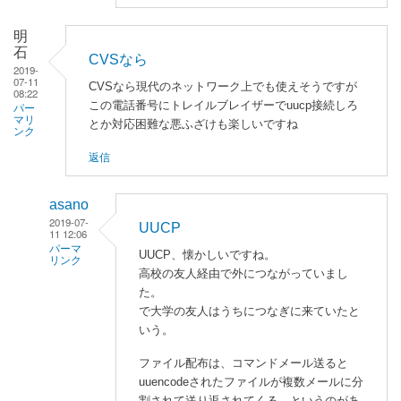
的
明
に
石
CVSなら
は
2019-
07-11
s
CVSなら現代のネットワーク上でも使えそうですが
08:22
v
この電話番号にトレイルブレイザーでuucp接続しろ
パー
マリ
n
とか対応困難な悪ふざけも楽しいですね
ンク
で
返信
し
ょ
asano
う
2019-07-
。
UUCP
11 12:06
」
パーマ
UUCP、懐かしいですね。
リンク
へ
高校の友人経由で外につながっていまし
の
明
た。
返
石
で大学の友人はうちにつなぎに来ていたと
信
に
いう。
よ
ファイル配布は、コマンドメール送ると
る
uuencodeされたファイルが複数メールに分
「
C
割されて送り返されてくる、というのがあ