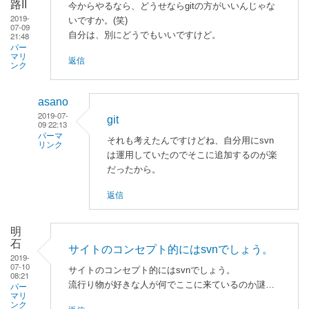
路II
今からやるなら、どうせならgitの方がいいんじゃな
2019-
いですか。(笑)
07-09
自分は、別にどうでもいいですけど。
21:48
パー
マリ
返信
ンク
asano
2019-07-
git
09 22:13
パーマ
それも考えたんですけどね、自分用にsvn
リンク
は運用していたのでそこに追加するのが楽
電
だったから。
気
返信
回
路
II
明
石
に
サイトのコンセプト的にはsvnでしょう。
2019-
よ
07-10
サイトのコンセプト的にはsvnでしょう。
08:21
る
流行り物が好きな人が何でここに来ているのか謎…
パー
「
ソ
マリ
ンク