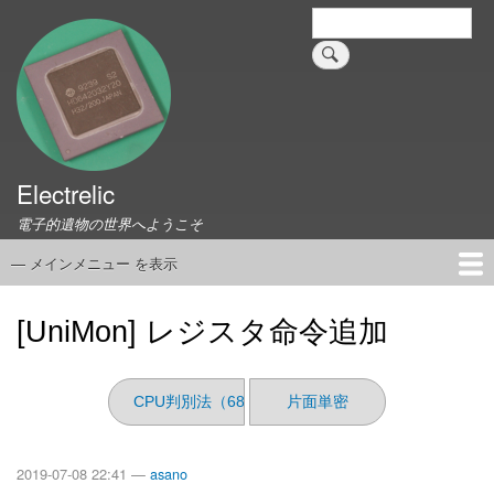
メ
検
索
イ
ン
コ
ン
テ
ン
ツ
Electrelic
に
電子的遺物の世界へようこそ
移
動
— メインメニュー を表示
メ
イ
ホーム
EMILY Board
Universal Monitor
コネクタ資料集
このサイトについて
リンク集
ン
[UniMon] レジスタ命令追加
メ
ニ
ュ
CPU判別法（68編）
片面単密
ー
2019-07-08 22:41 —
asano