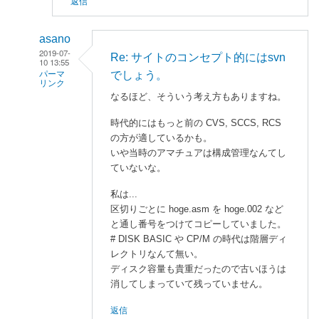
返信
ー
ス
コ
asano
ー
2019-07-
Re: サイトのコンセプト的にはsvn
10 13:55
ド
でしょう。
パーマ
取
リンク
なるほど、そういう考え方もありますね。
得
明
」
石
時代的にはもっと前の CVS, SCCS, RCS
へ
の方が適しているかも。
に
の
いや当時のアマチュアは構成管理なんてし
よ
返
ていないな。
る
信
「
サ
私は...
イ
区切りごとに hoge.asm を hoge.002 など
ト
と通し番号をつけてコピーしていました。
の
# DISK BASIC や CP/M の時代は階層ディ
コ
レクトリなんて無い。
ディスク容量も貴重だったので古いほうは
ン
消してしまっていて残っていません。
セ
プ
返信
ト