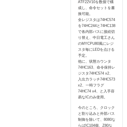
ATF22V10を数個で構
成し、命令セットを書
換可能。
全レジスタは74HC574
を74HC244と74HC138
で各内部バスに接続切
り替え、中日電工さん
のMYCPU80風にレジ
スタ毎にLEDを点ける
予定。
他に、状態カウンタ
74HC163、命令保持レ
ジスタ74HC574 x2、
入出力ラッチ74HC573
x2、一時フラグ
74HC74 x4、と入手容
易なICのみ使用。
今のところ、クロック
と割り込みと外部バス
制御を除いて、8080な
らばIC104個、Z80な