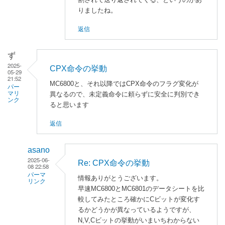
V
りましたね。
S
返信
な
ら
」
ず
へ
2025-
CPX命令の挙動
05-29
の
21:52
MC6800と、それ以降ではCPX命令のフラグ変化が
返
パー
マリ
異なるので、未定義命令に頼らずに安全に判別でき
信
ンク
ると思います
返信
asano
2025-06-
Re: CPX命令の挙動
08 22:58
パーマ
情報ありがとうございます。
リンク
早速MC6800とMC6801のデータシートを比
ず
較してみたところ確かにCビットが変化す
に
るかどうかが異なっているようですが、
よ
N,V,Cビットの挙動がいまいちわからない