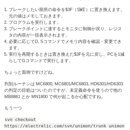
SWI
ブレークしたい箇所の命令を$3F（
）に置き換えます。
元の値はメモしておきます。
プログラムを実行します。
ブレークポイントに達するとモニタに制御が戻り、レジス
タの内容が一括表示されます。
必要に応じてD, Sコマンドでメモリ内容を確認・変更でき
ます。
実行を再開するときは置き換えた$3Fを元に戻し、PCを1減
らしてGコマンドで実行します。
ちょっと面倒ですけどね。
判別ルーチンは MC6800, MC6801/MC6803, HD6301/HD6303
の判定の目処はついたのですが、未定義命令を使うので他の
MB8861 とか MN1800 で何が起こるか心配ですね。
もう一つ
svn checkout
https://electrelic.com/svn/unimon/trunk unimon