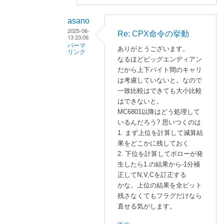
e
:
asano
C
2025-06-
Re: CPX命令の挙動
P
13 23:06
パーマ
X
ありがとうございます。
リンク
命
なるほどビッグエンディアン
ず
令
だから上下バイト間のキャリ
に
は考慮していないと。なので
の
よ
一致比較はできても大小比較
挙
はできないと。
る
動
MC6801以降はどう処理して
「
R
」
いるんだろう? 思いつくのは
e
へ
1. まず上位を計算して減算結
:
の
果をどこかに残しておく
C
返
2. 下位を計算してボローが発
P
信
生したら1.の結果から-1分補
X
正してN,V,Cを訂正する
命
かな。上位の結果を全ビット
令
残さなくてもフラグだけなら
の
直せる気がします。
挙