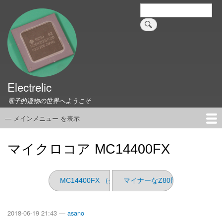
メ
検
索
イ
ン
コ
ン
テ
ン
ツ
Electrelic
に
電子的遺物の世界へようこそ
移
動
— メインメニュー を表示
メ
イ
ホーム
EMILY Board
Universal Monitor
コネクタ資料集
このサイトについて
リンク集
ン
マイクロコア MC14400FX
メ
ニ
ュ
MC14400FX （分解編）
マイナーなZ80周辺LSI
ー
2018-06-19 21:43 —
asano