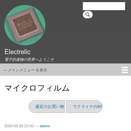
メ
検
索
イ
ン
コ
ン
テ
ン
ツ
Electrelic
に
電子的遺物の世界へようこそ
移
動
— メインメニュー を表示
メ
イ
ホーム
EMILY Board
Universal Monitor
コネクタ資料集
このサイトについて
リンク集
ン
マイクロフィルム
メ
ニ
ュ
最近のお買い物（2020/3）
ウクライナの8080
ー
2020-03-29 23:00 —
asano