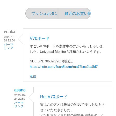
プッシュボタン
最近のお買い物（2025/08）
enaka
2025-10-
V70ボード
24 22:04
パーマ
すごいV70ボードを製作中の方がいらっしゃいま
リンク
した。Universal Monitorも移植されたようです。
NEC uPD70632(V70) 挑戦記
https://note.com/4sun5bu/m/ma72bec2ba8d7
返信
asano
2025-10-
Re: V70ボード
24 22:50
パーマ
実はこの方とは先日のMI68で少しお話をさ
リンク
せていただきました。
enaka
ピン配置など最低限の資料をお持ちのよう