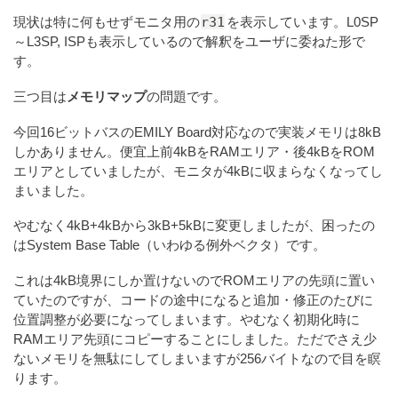
r31
現状は特に何もせずモニタ用の
を表示しています。L0SP
～L3SP, ISPも表示しているので解釈をユーザに委ねた形で
す。
三つ目は
メモリマップ
の問題です。
今回16ビットバスのEMILY Board対応なので実装メモリは8kB
しかありません。便宜上前4kBをRAMエリア・後4kBをROM
エリアとしていましたが、モニタが4kBに収まらなくなってし
まいました。
やむなく4kB+4kBから3kB+5kBに変更しましたが、困ったの
はSystem Base Table（いわゆる例外ベクタ）です。
これは4kB境界にしか置けないのでROMエリアの先頭に置い
ていたのですが、コードの途中になると追加・修正のたびに
位置調整が必要になってしまいます。やむなく初期化時に
RAMエリア先頭にコピーすることにしました。ただでさえ少
ないメモリを無駄にしてしまいますが256バイトなので目を瞑
ります。