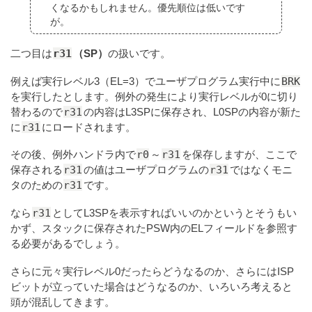
くなるかもしれません。優先順位は低いです
が。
r31
二つ目は
（SP）
の扱いです。
BRK
例えば実行レベル3（EL=3）でユーザプログラム実行中に
を実行したとします。例外の発生により実行レベルが0に切り
r31
替わるので
の内容はL3SPに保存され、L0SPの内容が新た
r31
に
にロードされます。
r0
r31
その後、例外ハンドラ内で
～
を保存しますが、ここで
r31
r31
保存される
の値はユーザプログラムの
ではなくモニ
r31
タのための
です。
r31
なら
としてL3SPを表示すればいいのかというとそうもい
かず、スタックに保存されたPSW内のELフィールドを参照す
る必要があるでしょう。
さらに元々実行レベル0だったらどうなるのか、さらにはISP
ビットが立っていた場合はどうなるのか、いろいろ考えると
頭が混乱してきます。