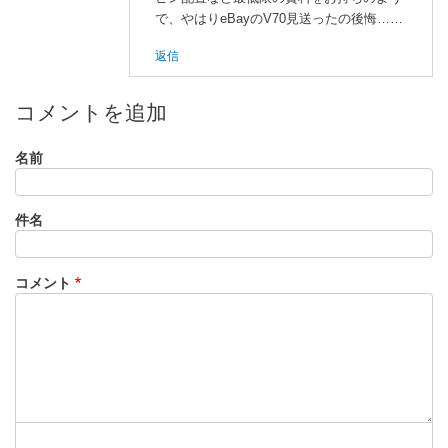
に
で、やはりeBayのV70見送ったの後悔……
よ
返信
る
「
V
7
コメントを追加
0
ボ
名前
ー
ド
件名
」
へ
の
コメント
返
信