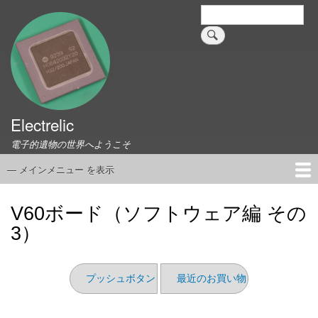
メ
検
索
イ
ン
コ
ン
テ
ン
ツ
Electrelic
に
電子的遺物の世界へようこそ
移
動
— メインメニュー を表示
メ
イ
ホーム
EMILY Board
Universal Monitor
コネクタ資料集
このサイトについて
リンク集
ン
V60ボード（ソフトウェア編 その
メ
3）
ニ
ュ
ー
プッシュボタン
最近のお買い物（2025/08）