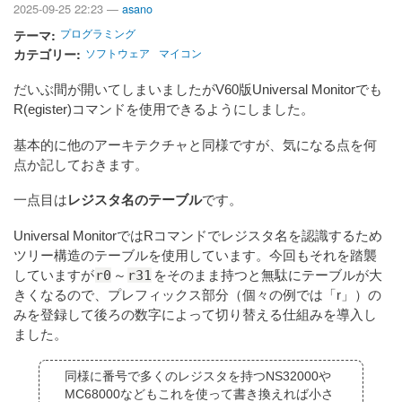
2025-09-25 22:23 —
asano
テーマ
プログラミング
カテゴリー
ソフトウェア
マイコン
だいぶ間が開いてしまいましたがV60版Universal Monitorでも
R(egister)コマンドを使用できるようにしました。
基本的に他のアーキテクチャと同様ですが、気になる点を何
点か記しておきます。
一点目は
レジスタ名のテーブル
です。
Universal MonitorではRコマンドでレジスタ名を認識するため
ツリー構造のテーブルを使用しています。今回もそれを踏襲
r0
r31
していますが
～
をそのまま持つと無駄にテーブルが大
きくなるので、プレフィックス部分（個々の例では「r」）の
みを登録して後ろの数字によって切り替える仕組みを導入し
ました。
同様に番号で多くのレジスタを持つNS32000や
MC68000などもこれを使って書き換えれば小さ