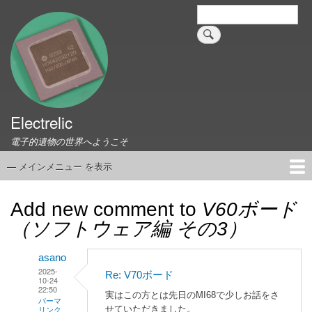
メ
検
索
イ
ン
コ
ン
テ
ン
ツ
Electrelic
に
電子的遺物の世界へようこそ
移
動
— メインメニュー を表示
メ
イ
ホーム
EMILY Board
Universal Monitor
コネクタ資料集
このサイトについて
リンク集
ン
Add new comment to
V60ボード
メ
（ソフトウェア編 その3）
ニ
ュ
asano
ー
2025-
Re: V70ボード
10-24
22:50
実はこの方とは先日のMI68で少しお話をさ
パーマ
せていただきました。
リンク