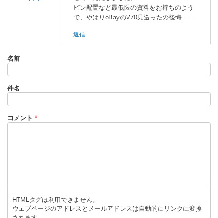
ピン配置など最低限の資料をお持ちのよう
enaka
で、やはりeBayのV70見送ったの後悔……
に
返信
よ
る
「
V
名前
7
0
件名
ボ
ー
ド
コメント
」
へ
の
返
信
HTMLタグは利用できません。
ウェブページのアドレスとメールアドレスは自動的にリンクに変換
されます。