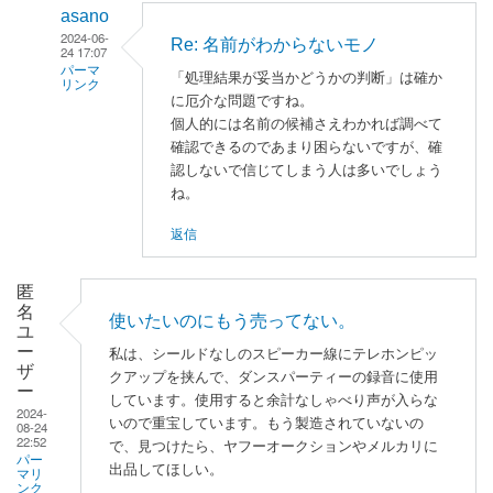
た
asano
2024-06-
。
Re: 名前がわからないモノ
24 17:07
」
パーマ
「処理結果が妥当かどうかの判断」は確か
リンク
へ
に厄介な問題ですね。
の
明
個人的には名前の候補さえわかれば調べて
返
石
確認できるのであまり困らないですが、確
信
に
認しないで信じてしまう人は多いでしょう
ね。
よ
る
返信
「
名
前
匿
が
名
使いたいのにもう売ってない。
わ
ユ
か
ー
私は、シールドなしのスピーカー線にテレホンピッ
ザ
ら
クアップを挟んで、ダンスパーティーの録音に使用
ー
な
しています。使用すると余計なしゃべり声が入らな
2024-
い
いので重宝しています。もう製造されていないの
08-24
22:52
で、見つけたら、ヤフーオークションやメルカリに
モ
パー
出品してほしい。
ノ
マリ
ンク