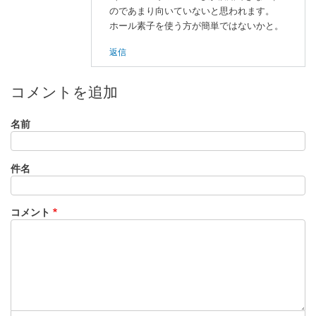
好
のであまり向いていないと思われます。
き
ホール素子を使う方が簡単ではないかと。
に
返信
よ
る
「
入
コメントを追加
手
し
名前
て
実
件名
験
し
た
コメント
い
け
ど
で
き
な