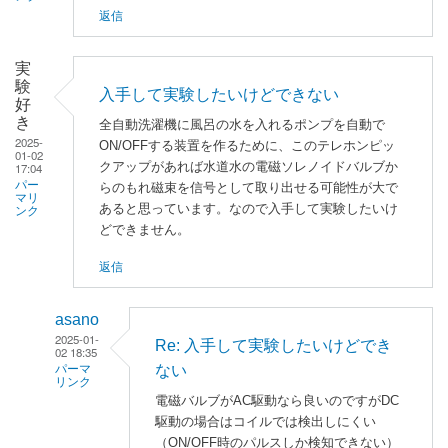
」
返信
へ
の
実
返
験
入手して実験したいけどできない
信
好
き
全自動洗濯機に風呂の水を入れるポンプを自動で
2025-
ON/OFFする装置を作るために、このテレホンピッ
01-02
クアップがあれば水道水の電磁ソレノイドバルブか
17:04
パー
らのもれ磁束を信号として取り出せる可能性が大で
マリ
あると思っています。なので入手して実験したいけ
ンク
どできません。
返信
asano
2025-01-
Re: 入手して実験したいけどでき
02 18:35
ない
パーマ
リンク
電磁バルブがAC駆動なら良いのですがDC
実
駆動の場合はコイルでは検出しにくい
験
（ON/OFF時のパルスしか検知できない）