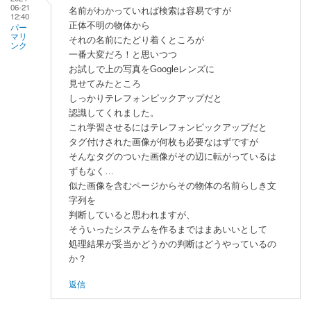
よ
06-21
名前がわかっていれば検索は容易ですが
12:40
る
正体不明の物体から
パー
「
親
マリ
それの名前にたどり着くところが
ンク
が
一番大変だろ！と思いつつ
遺
お試しで上の写真をGoogleレンズに
し
見せてみたところ
た
しっかりテレフォンピックアップだと
物
認識してくれました。
これ学習させるにはテレフォンピックアップだと
を
タグ付けされた画像が何枚も必要なはずですが
整
そんなタグのついた画像がその辺に転がっているは
理
ずもなく…
し
似た画像を含むページからその物体の名前らしき文
て
字列を
た
判断していると思われますが、
ら
そういったシステムを作るまではまあいいとして
出
処理結果が妥当かどうかの判断はどうやっているの
て
か？
き
返信
ま
し