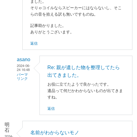
ました。
そりゃコイルならスピーカーにはならないし、そこ
らの音を拾える訳も無いですものね。
記事助かりました。
ありがとうございます。
返信
asano
2024-06-
Re: 親が遺した物を整理してたら
24 16:48
出てきました。
パーマ
リンク
お役に立てたようで良かったです。
匿
遺品って何だかわからないものが出てきま
名
すね。
ユ
返信
ー
ザ
ー
明
石
に
名前がわからないモノ
2024-