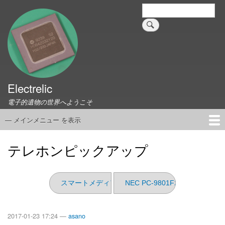
メ
検
索
イ
ン
コ
ン
テ
ン
ツ
Electrelic
に
電子的遺物の世界へようこそ
移
動
— メインメニュー を表示
メ
イ
ホーム
EMILY Board
Universal Monitor
コネクタ資料集
このサイトについて
リンク集
ン
テレホンピックアップ
メ
ニ
ュ
スマートメディア RAWアクセスツール
NEC PC-9801F2 （分解編 そ
ー
2017-01-23 17:24 —
asano