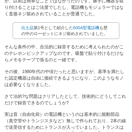
が、以前は簡単なことではなかったのです。勝手に機器を取
り付けることはご法度でしたし、電話機もモジュラーではな
く直接ネジ留めされていることが普通でした。
出土品
第1号として紹介した
600A型電話機
も壁
の中のローゼットにネジ留めされていました。
そんな条件の中、合法的に録音するために考えられたのがこ
のテレホンピックアップなのです。吸盤で貼り付けるだけな
らメモをテープで張るのと一緒です。
その後、1980年代の中頃だったと思いますが、基準を満たし
た認定機器は自由に接続できるようになり、このようなモノ
は必要なくなりました。
さて法的?な問題はクリアしたとして、技術的にどうしてこれ
だけで録音できるのでしょうか?
実は昔（自由化前）の電話機というのは基本的に能動部品
（真空管やトランジスタなど）無しで作られており、2本の線
で送受信するためにトランスが入っていました。トランスは