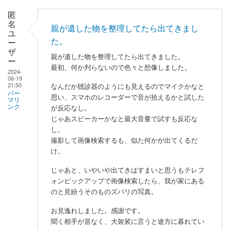
匿
名
親が遺した物を整理してたら出てきまし
ユ
た。
ー
ザ
親が遺した物を整理してたら出てきました。
ー
最初、何か判らないので色々と想像しました。
2024-
06-19
21:50
なんだか聴診器のようにも見えるのでマイクかなと
パー
思い、スマホのレコーダーで音が拾えるかと試した
マリ
ンク
が反応なし。
じゃあスピーカーかなと最大音量で試すも反応な
し。
撮影して画像検索するも、似た何かが出てくるだ
け。
じゃあと、いやいや出てきはすまいと思うもテレフ
ォンピックアップで画像検索したら、我が家にある
のと見紛うそのものズバリの写真。
お見逸れしました。感謝です。
聞く相手が居なく、大袈裟に言うと途方に暮れてい