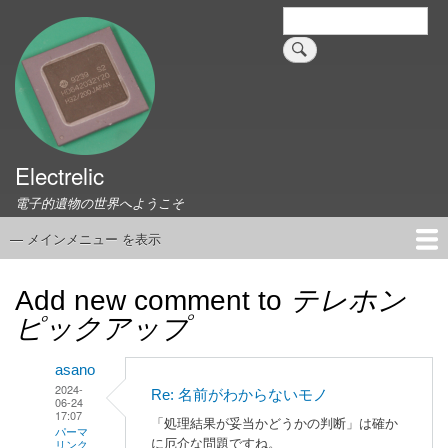
メ
検
索
イ
ン
コ
ン
テ
ン
ツ
Electrelic
に
電子的遺物の世界へようこそ
移
動
— メインメニュー を表示
メ
イ
ホーム
EMILY Board
Universal Monitor
コネクタ資料集
このサイトについて
リンク集
ン
Add new comment to
テレホン
メ
ピックアップ
ニ
ュ
asano
ー
2024-
Re: 名前がわからないモノ
06-24
17:07
「処理結果が妥当かどうかの判断」は確か
パーマ
に厄介な問題ですね。
リンク