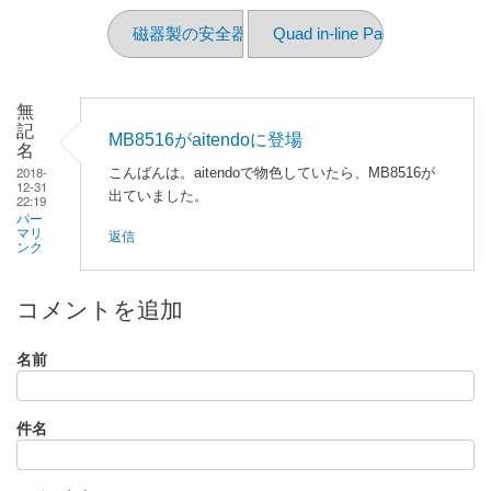
磁器製の安全器
Quad in-line Package
無
記
MB8516がaitendoに登場
名
2018-
こんばんは。aitendoで物色していたら、MB8516が
12-31
出ていました。
22:19
パー
返信
マリ
ンク
コメントを追加
名前
件名