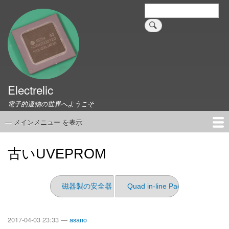
メ
検
索
イ
ン
コ
ン
テ
ン
ツ
Electrelic
に
電子的遺物の世界へようこそ
移
動
— メインメニュー を表示
メ
イ
ホーム
EMILY Board
Universal Monitor
コネクタ資料集
このサイトについて
リンク集
ン
古いUVEPROM
メ
ニ
ュ
磁器製の安全器
Quad in-line Package
ー
2017-04-03 23:33 —
asano