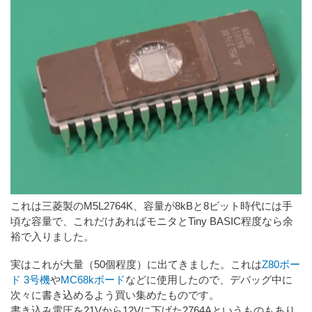
これは三菱製のM5L2764K、容量が8kBと8ビット時代には手
頃な容量で、これだけあればモニタとTiny BASIC程度なら余
裕で入りました。
実はこれが大量（50個程度）に出てきました。これは
Z80ボー
ド 3号機
や
MC68kボード
などに使用したので、デバッグ中に
次々に書き込めるよう買い集めたものです。
書き込み電圧を21Vから12Vに下げた2764Aというものもあり