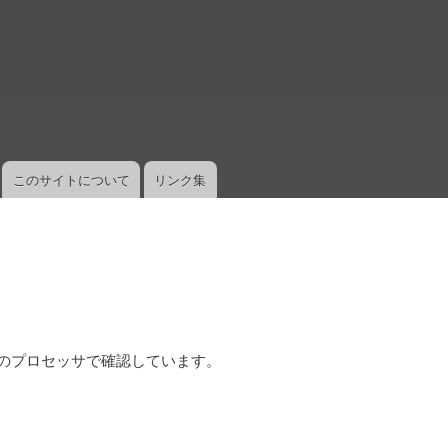
メ
イ
ン
コ
ン
テ
ン
ツ
このサイトについて
リンク集
に
移
動
す。次のプロセッサで確認しています。