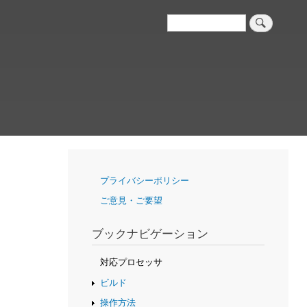
検
索
ナ
プライバシーポリシー
ビ
ご意見・ご要望
ゲ
ー
シ
ブックナビゲーション
ョ
ン
対応プロセッサ
ビルド
操作方法