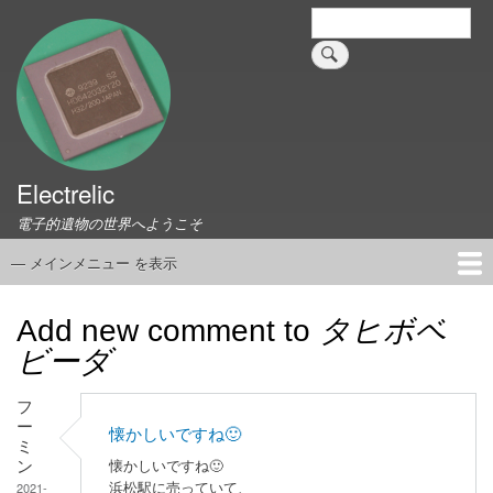
メ
検
索
イ
ン
コ
ン
テ
ン
ツ
Electrelic
に
電子的遺物の世界へようこそ
移
動
— メインメニュー を表示
メ
イ
ホーム
EMILY Board
Universal Monitor
コネクタ資料集
このサイトについて
リンク集
ン
Add new comment to
タヒボベ
メ
ビーダ
ニ
ュ
フ
ー
ー
懐かしいですね🙂
ミ
ン
懐かしいですね🙂
2021-
浜松駅に売っていて、