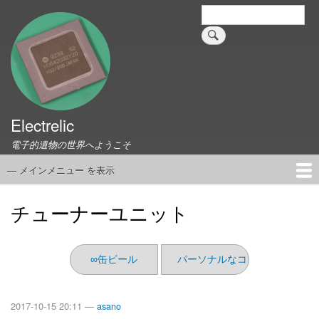
メ
検
索
イ
ン
コ
ン
テ
ン
ツ
Electrelic
に
電子的遺物の世界へようこそ
移
動
— メインメニュー を表示
メ
イ
ホーム
EMILY Board
Universal Monitor
コネクタ資料集
このサイトについて
リンク集
ン
チューナーユニット
メ
ニ
ュ
∞缶ビール
パーソナルなコンピュータの技
ー
2017-10-15 20:11 —
asano