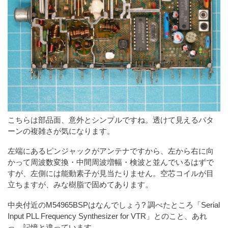
こちらは部品面、意外とシンプルですね。透けて見えるパタ
ーンの複雑さが気になります。
左端にあるピンジャックがアンテナですから、左から右に向
かって周波数変換・中間周波増幅・検波と並んでいるはずで
すが、左側には能動素子が見当たりません。空芯コイルが目
立ちますが、みな樹脂で固めてあります。
中央付近のM54965BSPはなんでしょう? 調べたところ「Serial
Input PLL Frequency Synthesizer for VTR」とのこと、あれ
っ、記憶と違っています。