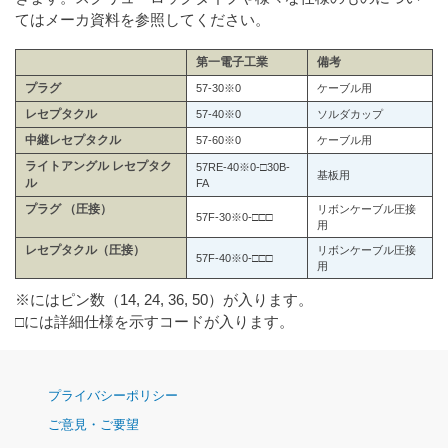
てはメーカ資料を参照してください。
第一電子工業
備考
プラグ
57-30※0
ケーブル用
レセプタクル
57-40※0
ソルダカップ
中継レセプタクル
57-60※0
ケーブル用
ライトアングル レセプタク
57RE-40※0-□30B-
基板用
ル
FA
プラグ （圧接）
リボンケーブル圧接
57F-30※0-□□□
用
レセプタクル（圧接）
リボンケーブル圧接
57F-40※0-□□□
用
※にはピン数（14, 24, 36, 50）が入ります。
□には詳細仕様を示すコードが入ります。
ナ
プライバシーポリシー
ビ
ご意見・ご要望
ゲ