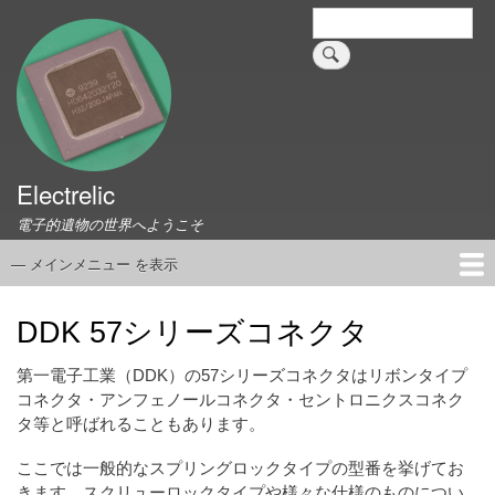
メ
検
索
イ
ン
コ
ン
テ
ン
ツ
Electrelic
に
電子的遺物の世界へようこそ
移
動
— メインメニュー を表示
メ
イ
ホーム
EMILY Board
Universal Monitor
コネクタ資料集
このサイトについて
リンク集
ン
DDK 57シリーズコネクタ
メ
ニ
第一電子工業（DDK）の57シリーズコネクタはリボンタイプ
ュ
コネクタ・アンフェノールコネクタ・セントロニクスコネク
タ等と呼ばれることもあります。
ー
ここでは一般的なスプリングロックタイプの型番を挙げてお
きます。スクリューロックタイプや様々な仕様のものについ