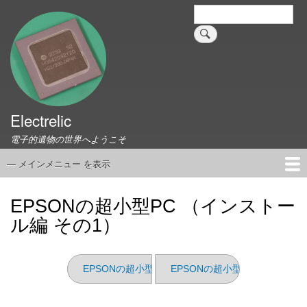
メ
検
索
イ
ン
コ
ン
テ
ン
ツ
Electrelic
に
電子的遺物の世界へようこそ
移
動
— メインメニュー を表示
メ
イ
ホーム
EMILY Board
Universal Monitor
コネクタ資料集
このサイトについて
リンク集
ン
EPSONの超小型PC （インストー
メ
ル編 その1）
ニ
ュ
ー
EPSONの超小型PC （インストール編 その2）
EPSONの超小型PC （分解編）