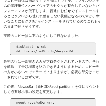
でコピー自体は問題なくできるはずですが、ファイルシステ
ムの管理単位とハードウェアのセクタが整合していないとパ
フォーマンスが低下します。普通にお任せでインストールす
るとセクタ63から使われ整合しない状態となるのですが、幸
いなことにセクタ0からインストールされているのでこれもそ
のままで良さそうです。
実際のコピーは以下のようにして行ないました。
disklabel -W sd0

dd if=/dev/rwd0d of=/dev/rsd0d
最初の行は一部書き込みがプロテクトされているので、それ
を解除して全領域書き込みできるようにするため。コピー先
の方が小さいのでエラーで止まりますが、必要な部分はコピ
ーされているはずです。
この後、/dev/sd0a （新HDDのroot partition）を仮にマウント
して必要最小限の設定を変更します。
mount /dev/sd0a /mnt