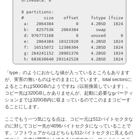
drivedata: 0 

8 partitions:

#        size    offset     fstype [fsize bsize 
 a:   2064384         0     4.2BSD   1024  8192
 b:   8257536   2064384       swap             
 d: 976773168         0     unused      0     0
 e:   2064384  10321920     4.2BSD   1024  8192
 f:  16515072  12386304     4.2BSD   1024  8192
 g: 264241152  28901376     4.2BSD   1024  8192
「type」のようにおかしな値が入っているところもあります
が、実害の無いものはそのままにしています。total sectorsに
よるとこれは500GBのようですね（以前換装しています）。
コピー先は320GBしかありませんが、起動に必要なgパーティ
ションまでは320GB内に収まっているのでこのままコピーす
ることにします。
ここでもう一つ気になる点は、コピー元は512バイトセクタな
のに対してコピー先が4096バイトセクタになっていることで
す。ソフトウェアからはどちらも512バイトセクタに見えるの