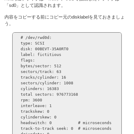
「sd0」として認識されます。
内容をコピーする前にコピー元のdisklabelを見ておきましょ
う。
# /dev/rwd0d:

type: SCSI

disk: 00BEVT-35A0RT0  

label: fictitious

flags:

bytes/sector: 512

sectors/track: 63

tracks/cylinder: 16

sectors/cylinder: 1008

cylinders: 16383

total sectors: 976773168

rpm: 3600

interleave: 1

trackskew: 0

cylinderskew: 0

headswitch: 0		# microseconds

track-to-track seek: 0	# microseconds
