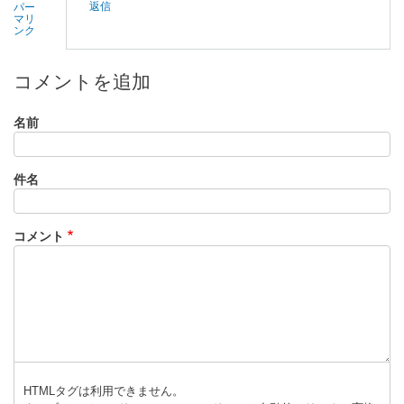
返信
パー
符
マリ
ンク
、
ナ
ガ
コメントを追加
ラ
号
名前
で
三
件名
ノ
宮
ま
コメント
で
行
っ
た
時
の
強
烈
HTMLタグは利用できません。