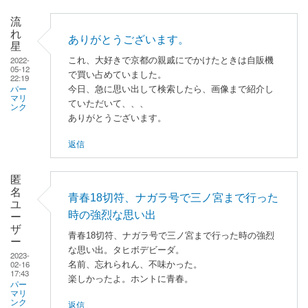
ミ
ン
流
れ
に
ありがとうございます。
星
よ
2022-
これ、大好きで京都の親戚にでかけたときは自販機
る
05-12
で買い占めていました。
22:19
「
懐
今日、急に思い出して検索したら、画像まで紹介し
パー
か
マリ
ていただいて、、、
ンク
し
ありがとうございます。
い
返信
で
す
ね
匿
名
🙂
青春18切符、ナガラ号で三ノ宮まで行った
ユ
」
時の強烈な思い出
ー
へ
ザ
青春18切符、ナガラ号で三ノ宮まで行った時の強烈
の
ー
な思い出。タヒボデビーダ。
2023-
返
02-16
名前、忘れられん、不味かった。
信
17:43
楽しかったよ。ホントに青春。
パー
マリ
返信
ンク