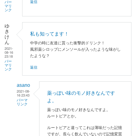
返信
パー
マリ
ンク
ゆ
き
私も知ってます！
け
ん
中学の時に友達に貰った衝撃的ドリンク！
2021-
風邪薬シロップにメンソールが入ったような味がし
08-16
たような？
23:18
パー
マリ
返信
ンク
asano
2021-08-
薬っぽい味のモノ好きなんです
16 23:43
よ。
パーマ
リンク
薬っぽい味のモノ好きなんですよ。
ゆ
ルートビアとか。
き
ルートビアと違ってこれは薄味だった記憶
け
ですが、長らく飲んでいないので記憶変質
ん