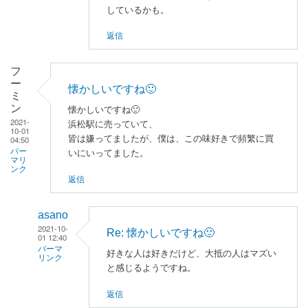
しているかも。
に
よ
返信
る
「
私
フ
も
ー
懐かしいですね🙂
知
ミ
っ
ン
懐かしいですね🙂
2021-
て
浜松駅に売っていて、
10-01
皆は嫌ってましたが、僕は、この味好きで頻繁に買
ま
04:50
パー
いにいってました。
す
マリ
ンク
！
返信
」
へ
asano
の
2021-10-
Re: 懐かしいですね🙂
返
01 12:40
信
パーマ
好きな人は好きだけど、大抵の人はマズい
リンク
と感じるようですね。
フ
返信
ー