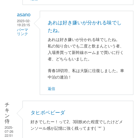
asano
2023-02-
あれは好き嫌いが分かれる味でし
19 23:15
たね。
パーマ
リンク
あれは好き嫌いが分かれる味でしたね。
匿
私の知り合いでも二度と飲まんという者、
名
入場券買って新幹線ホームまで買いに行く
ユ
者、どちらもいました。
ー
青春18切符、私は大阪に往復しました。車
ザ
中泊の連泊！
ー
に
返信
よ
る
チ
「
青
キ
タヒボベビーダ
春
ン
侍
1
好きでしたー！って2、3回飲めた程度でしたけどメ
2025-
ンソール感が記憶に強く残ってます( ˙꒳​˙ )ゝ
8
07-26
22:51
切