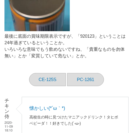
最後に底面の賞味期限表示ですが、「920123」ということは
24年過ぎているということか。
いろいろな意味でもう飲めないですね、「貴重なものを勿体
無い」とか「変質していて危ない」とか。
CE-125S
PC-1261
チ
キ
懐かしい(*´ω｀*)
ン
侍
高校生の時に見つけたマニアックドリンク！タヒボ
2020-
ベビーダ！！好きでした(´-ω-)
11-09
18:10