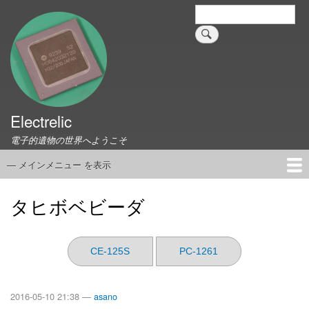
メ
検
索
イ
ン
コ
ン
テ
ン
ツ
Electrelic
に
電子的遺物の世界へようこそ
移
動
— メインメニュー を表示
メ
イ
ホーム
EMILY Board
Universal Monitor
コネクタ資料集
このサイトについて
リンク集
ン
タヒボベビーダ
メ
ニ
ュ
CE-125S
PC-1261
ー
2016-05-10 21:38 —
asano