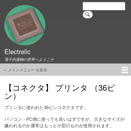
メ
検
索
イ
ン
コ
ン
テ
ン
ツ
Electrelic
に
電子的遺物の世界へようこそ
移
動
— メインメニュー を表示
メ
イ
ホーム
EMILY Board
Universal Monitor
コネクタ資料集
このサイトについて
リンク集
ン
【コネクタ】 プリンタ （36ピ
メ
ン）
ニ
ュ
プリンタに使われた36ピンコネクタです。
ー
パソコン・PC側に使っても良いはずですが、大きなサイズが
嫌われるのか通常はもっと小型のものが使用されます。