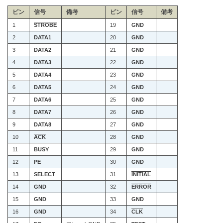
ピン
信号
備考
ピン
信号
備考
1
STROBE
19
GND
2
DATA1
20
GND
3
DATA2
21
GND
4
DATA3
22
GND
5
DATA4
23
GND
6
DATA5
24
GND
7
DATA6
25
GND
8
DATA7
26
GND
9
DATA8
27
GND
10
ACK
28
GND
11
BUSY
29
GND
12
PE
30
GND
13
SELECT
31
INITIAL
14
GND
32
ERROR
15
GND
33
GND
16
GND
34
CLK