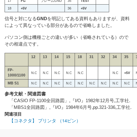
17
FG
フレームGND
35
TEST
18
+5V
36
+5V
信号と対になる
GND
を明記してある資料もありますが、資料
によって異なっている部分があるので省略しました。
パソコン側は機種ごとの違いが多い（省略されている）ので
その相違点です。
12
13
14
15
18
31
32
34
35
FP-
N.C
N.C
N.C
N.C
N.C
N.C
+5V
1000/1100
MB S1
N.C
N.C
N.C
N.C
N.C
N.C
N.C
N.C
N.C
参考文献・関連図書
「CASIO FP-1100全回路図」,『I/O』1982年12月号,工学社.
「MBS1全回路図」,『I/O』1984年6月号,pp.321-336,工学社.
関連項目
【コネクタ】 プリンタ （14ピン）