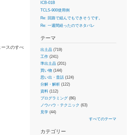
ICB-01B
TCLS-900使用例
Re: 回路で組んでもできそうです。
Re: 一週間経ったのでネタバレ
テーマ
フェースのすべ
出土品
(719)
工作
(241)
準出土品
(201)
買い物
(144)
思い出・昔話
(124)
分解・解析
(122)
資料
(112)
プログラミング
(86)
ノウハウ・テクニック
(63)
見学
(44)
すべてのテーマ
カテゴリー