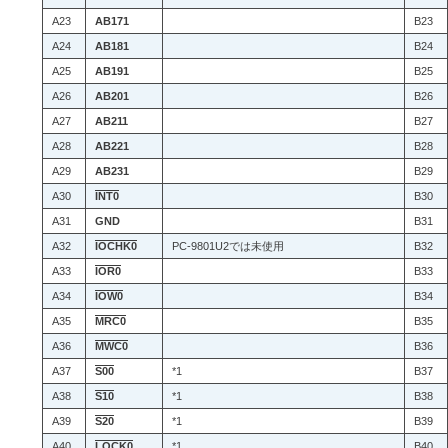
A23
AB171
B23
A24
AB181
B24
A25
AB191
B25
A26
AB201
B26
A27
AB211
B27
A28
AB221
B28
A29
AB231
B29
A30
INT0
B30
A31
GND
B31
A32
IOCHK0
PC-9801U2では未使用
B32
A33
IOR0
B33
A34
IOW0
B34
A35
MRC0
B35
A36
MWC0
B36
A37
S00
*1
B37
A38
S10
*1
B38
A39
S20
*1
B39
A40
LOCK0
*1
B40