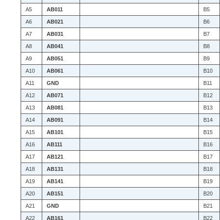
A5
AB011
B5
A6
AB021
B6
A7
AB031
B7
A8
AB041
B8
A9
AB051
B9
A10
AB061
B10
A11
GND
B11
A12
AB071
B12
A13
AB081
B13
A14
AB091
B14
A15
AB101
B15
A16
AB111
B16
A17
AB121
B17
A18
AB131
B18
A19
AB141
B19
A20
AB151
B20
A21
GND
B21
A22
AB161
B22