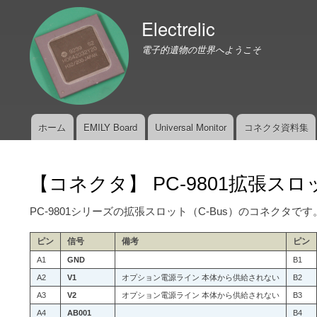
Electrelic
電子的遺物の世界へようこそ
ホーム
EMILY Board
Universal Monitor
コネクタ資料集
メ
イ
ン
【コネクタ】 PC-9801拡張スロ
メ
ニ
PC-9801シリーズの拡張スロット（C-Bus）のコネクタです
ュ
ー
ピン
信号
備考
ピン
A1
GND
B1
A2
V1
オプション電源ライン 本体から供給されない
B2
A3
V2
オプション電源ライン 本体から供給されない
B3
A4
AB001
B4