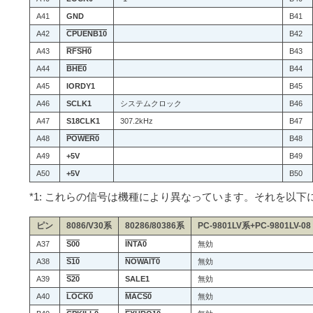
A41
GND
B41
A42
CPUENB10
B42
A43
RFSH0
B43
A44
BHE0
B44
A45
IORDY1
B45
A46
SCLK1
システムクロック
B46
A47
S18CLK1
307.2kHz
B47
A48
POWER0
B48
A49
+5V
B49
A50
+5V
B50
*1: これらの信号は機種により異なっています。それを以下
ピン
8086/V30系
80286/80386系
PC-9801LV系+PC-9801LV-08
A37
S00
INTA0
無効
A38
S10
NOWAIT0
無効
A39
S20
SALE1
無効
A40
LOCK0
MACS0
無効