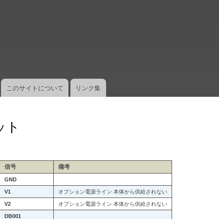
メ
イ
ン
コ
ン
テ
ン
ツ
このサイトについて
リンク集
に
移
動
ット
。
信号
備考
GND
V1
オプション電源ライン 本体から供給されない
V2
オプション電源ライン 本体から供給されない
DB001