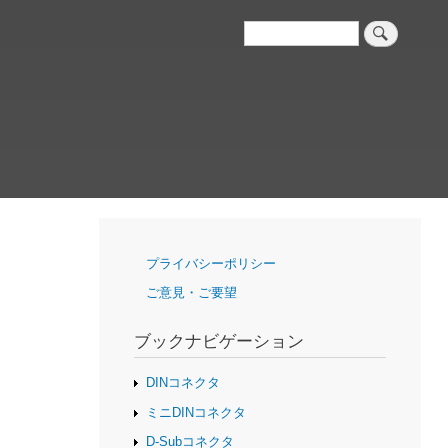
検
索
ナ
プライバシーポリシー
ビ
ご意見・ご要望
ゲ
ー
シ
ブックナビゲーション
ョ
ン
DINコネクタ
ミニDINコネクタ
D-Subコネクタ