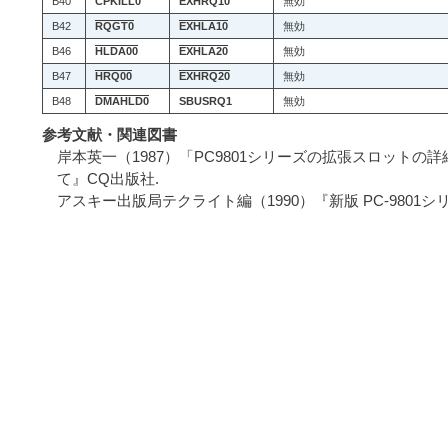
B40
CPKILL0
EXHRQ10
無効
B42
RQGT0
EXHLA10
無効
B46
HLDA00
EXHLA20
無効
B47
HRQ00
EXHRQ20
無効
B48
DMAHLD0
SBUSRQ1
無効
参考文献・関連図書
岸本英一（1987）「PC9801シリーズの拡張スロットの詳細
て』CQ出版社.
アスキー出版局テクライト編（1990）『新版 PC-9801