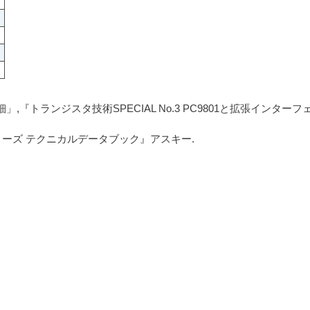
」,『トランジスタ技術SPECIAL No.3 PC9801と拡張インター
シリーズ テクニカルデータブック』アスキー.