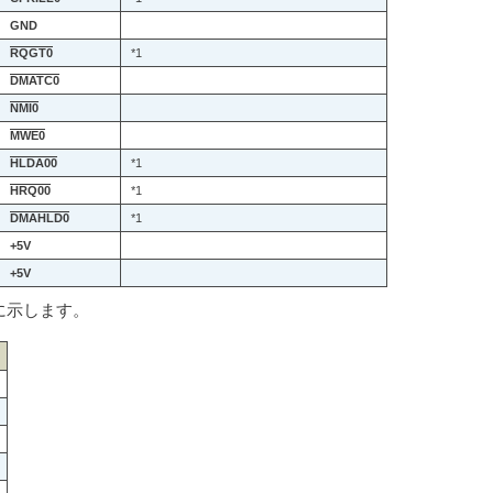
GND
RQGT0
*1
DMATC0
NMI0
MWE0
HLDA00
*1
HRQ00
*1
DMAHLD0
*1
+5V
+5V
に示します。