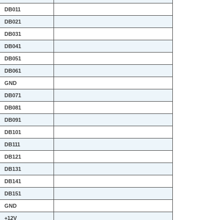
DB011
DB021
DB031
DB041
DB051
DB061
GND
DB071
DB081
DB091
DB101
DB111
DB121
DB131
DB141
DB151
GND
+12V